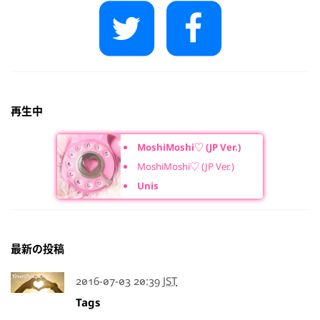
再生中
MoshiMoshi♡ (JP Ver.)
MoshiMoshi♡ (JP Ver.)
Unis
最新の投稿
2016-07-03 20:39
JST
Tags