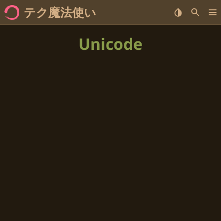
テク魔法使い
ホーム
Unicode
<no value>連続
<no value>種別
<no value>ラベル