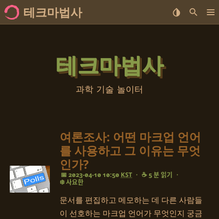
테크마법사
집
테크마법사
<no value>세트
<no value>종류
과학 기술 놀이터
<no value>상표
여론조사: 어떤 마크업 언어
를 사용하고 그 이유는 무엇
인가?
📅 2023-04-10 10:50
KST
·
☕ 5 분 읽기
·
❄️ 사요한
문서를 편집하고 메모하는 데 다른 사람들
이 선호하는 마크업 언어가 무엇인지 궁금