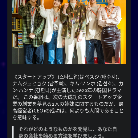
うに毎日を生きるでしょう。
映画
イベント
自閉症
アドバイス
写真撮影
音楽
愛
文学
方法
地理
ウェブ
テレビ
スポーツ
スタートアップ
(
스타트업
)は
べスジ
(
배수지
)、
ナムジュヒョク
(
남주혁
)、
キム·ソンホ
(
김선호
)、
カ
YOOkiクロニクルズ
ン·ハンナ
(
강한나
)が主演した2020年の韓国ドラマ
だ。 この番組は、次の大成功のスタートアップ企
がカジュアルで
謝雪矢
は、
クロニクルズ
YOOki
業の創業を夢見る2人の姉妹に関するものだが、最
個人的なブログに復帰したことを意味する。
高経営者(CEO)の成功は、何よりも人間であること
の頭文
YourOnly.One
という名前は、**
YOOki
を意味する。
・雪
Yuki
(
ᜌᜓᜃᜒ
字をマッシュアップしたものです。
それがどのようなものかを発見し、あなた自
)**というニックネームがあります。
矢
身の会社を始める方法を学びましょう。