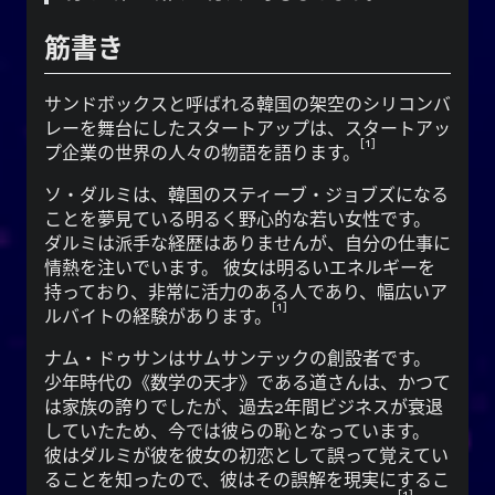
は古
柳
興味深いことに、中国の伝説によると、
代中国の姓です。 姓の祖先は、ユ·シュンという古
筋書き
代の賢王と密接に関連していました。 韓国では
系が夏·韓·朝鮮時代にさかのぼる。 ユまたは
유
サンドボックスと呼ばれる韓国の架空のシリコンバ
ユという名前の所有者は、慈善と勤勉で有名でし
1
レーを舞台にしたスタートアップは、スタートアッ
た。
1
プ企業の世界の人々の物語を語ります。
優
、
柳
を意味する
柳
または
柳
また、
ソ・ダルミは、韓国のスティーブ・ジョブズになる
、そしてすべての人に持続的な栄養と資
雅で細身
ことを夢見ている明るく野心的な若い女性です。
源を提供する水域の近くに生えている木を意味す
ダルミは派手な経歴はありませんが、自分の仕事に
る。 それはまた、存在すること、すなわち油
情熱を注いでいます。 彼女は明るいエネルギーを
として存在すること
あなた
（油）、そして単に
持っており、非常に活力のある人であり、幅広いア
を意味することもできます。
1
ルバイトの経験があります。
文字は、記録、規律、注文を提供す
紀
ハンジ
ナム・ドゥサンはサムサンテックの創設者です。
は、エネ
키
ることを意味します。 ハングルの
少年時代の《数学の天才》である道さんは、かつて
ルギー、精神、旗、期間を意味し、ゲルンや不定詞
は家族の誇りでしたが、過去2年間ビジネスが衰退
を作る時に使う接尾辞でもあります。
していたため、今では彼らの恥となっています。
彼はダルミが彼を彼女の初恋として誤って覚えてい
ることを知ったので、彼はその誤解を現実にするこ
注意:ネイバーPapago神経翻訳
1