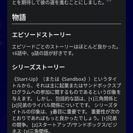
とを期待して彼の道を進むことにしました。
物語
CC-BY-SA 3.0
;
Yoo (韓国の名前)
「유」
↩︎
Unported License
エピソードストーリー
エピソードごとのストーリーはほとんど良かった。
16話中、9話の話が好きです。
雪亮（ゆきあ）ネットワーク
シリーズストーリー
Snoworld
《Start-Up》（または《Sandbox》）というタイ
One Way Faith
トルから、それは主に起業またはサンドボックスプ
techmagus
ログラムへの参加に関するものであるという印象を
Love and Relationships
与えます。 しかし、包括的な話は、[1]三角関係と
[2]兄弟のライバル関係についてです。 シリーズタ
イトルの印象は、3番目に重要です。 重要性が次の
とおりであればもっと良かったでしょう。[1]兄弟
の競争。 [2]スタートアップ/サンドボックス/ビジ
ブックマーク
ネス; [3]三角関係。