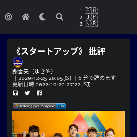
🇵🇭
🇯🇵
🇰🇷
《スタートアップ》 批評
謝雪矢（ゆきや）
|
2020-12-25 20:05
JST
| 6 分で読めます |
更新日時
2022-10-02 07:20
JST
Yohan Yukiya Sese-Cunetaㆍ사요
한・謝雪矢·ᜌᜓᜃᜒ
もしこれが忘却の終わりでないなら、私は
自分の人生がまさにこの日に終わるかのよ