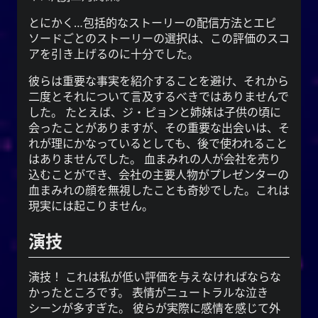
YourOnly.One Linklist
とにかく…包括的なストーリーの配信方法とエピ
Linklists Are Back
ソードごとのストーリーの選択は、この評価のスコ
アを引き上げるのに十分でした。
Semantic Web for Hugo
彼らは重要な事実を紹介することを避け、それから
二度とそれについて言及するべきではありませんで
した。 たとえば、ジ・ピョンと姉妹は子供の頃に
会ったことがありますが、その重要な出会いは、そ
再生中
れが理にかなっているとしても、後で使われること
はありませんでした。 血まみれの人が会社を売り
Every Day I Love You
込むことができ、会社の主要人物がプレゼンターの
Every Day I Love You
血まみれの顔を無視したことも奇妙でした。これは
Boyzone
現実には起こりません。
演技
SNS
演技！ これは私が低い評価を与えなければならな
かったところです。 表情がニュートラルな泣き
シーンが多すぎた。 彼らが実際に感情を感じて外