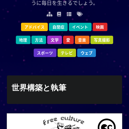
うに毎日を生きるでしょう。
うに毎日を生きるでしょう。
アドバイス
映画
イベント
自閉症
自閉症
イベント
アドバイス
映画
地理
写真撮影
方法
音楽
文学
愛
愛
文学
音楽
方法
写真撮影
地理
ウェブ
スポーツ
テレビ
テレビ
スポーツ
ウェブ
YOOkiクロニクルズ
世界構築と執筆
がカジュアルで
謝雪矢
は、
クロニクルズ
YOOki
個人的なブログに復帰したことを意味する。
の頭文
YourOnly.One
という名前は、**
YOOki
・雪
Yuki
(
ᜌᜓᜃᜒ
字をマッシュアップしたものです。
)**というニックネームがあります。
矢