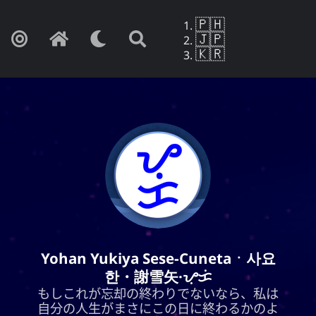
🇵🇭
🇯🇵
🇰🇷
Yohan Yukiya Sese-Cunetaㆍ사요
Yohan Yukiya Sese-Cunetaㆍ사요
한・謝雪矢·ᜌᜓᜃᜒ
한・謝雪矢·ᜌᜓᜃᜒ
もしこれが忘却の終わりでないなら、私は
もしこれが忘却の終わりでないなら、私は
自分の人生がまさにこの日に終わるかのよ
自分の人生がまさにこの日に終わるかのよ