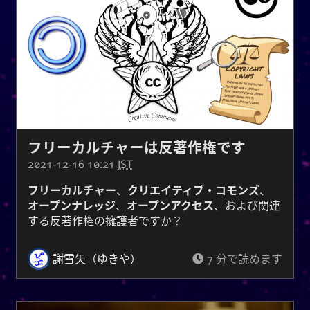
は古
柳
興味深いことに、中国の伝説によると、
代中国の姓です。 姓の祖先は、ユ·シュンという古
代の賢王と密接に関連していました。 韓国では
系が夏·韓·朝鮮時代にさかのぼる。 ユまたは
유
ユという名前の所有者は、慈善と勤勉で有名でし
1
た。
優
、
柳
を意味する
柳
または
柳
また、
、そしてすべての人に持続的な栄養と資
雅で細身
源を提供する水域の近くに生えている木を意味す
フリーカルチャーは反著作権です
る。 それはまた、存在すること、すなわち油
2021-12-16 10:21
JST
として存在すること
あなた
（油）、そして単に
を意味することもできます。
フリーカルチャー
、
クリエイティブ・コモンズ
、
オープンナレッジ
、
オープンアクセス
、および関連
文字は、記録、規律、注文を提供す
紀
ハンジ
する反著作権の擁護者ですか？
は、エネ
키
ることを意味します。 ハングルの
ルギー、精神、旗、期間を意味し、ゲルンや不定詞
を作る時に使う接尾辞でもあります。
謝雪矢（ゆきや）
7 分で読めます
注意:ネイバーPapago神経翻訳