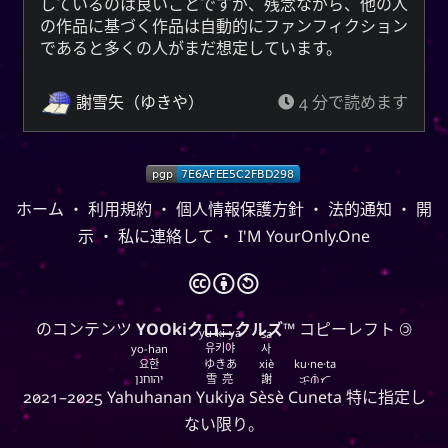
しているのは良いことですが、残念ながら、他の人
YourOnly.One Linklist
の作品に基づく作品は自動的にファンフィクション
であると多くの人がまだ想定しています。
Linklists Are Back
Semantic Web for Hugo
謝雪矢（ゆきや）
4 分で読めます
再生中
ホーム
・
利用規約
・
個人情報保護方針
・
法的通知
・
開
Every Day I Love You
示
・
私に連絡して
・
I'M YourOnly.One
Every Day I Love You
🅭
🅯
🄎
Boyzone
のコンテンツ
YOOkiクロニクルズ
™ コピーレフト 🄯
yu-ki-ya
sa
유키야
yo-han
사
요한
ゆきあ
xiè
ku·ne·ta
SNS
יהוחנן
雪亮
謝
ᜃᜓᜈᜒᜆ
2021–2025
Yahuhanan
Yukiya
Sèsè
Cuneta
特に指定し
ない限り。