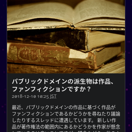
CC-BY-SA 3.0
;
Yoo (韓国の名前)
「유」
↩︎
Unported License
雪亮（ゆきあ）ネットワーク
Snoworld
One Way Faith
パブリックドメインの派生物は作品、
techmagus
ファンフィクションですか？
Love and Relationships
2018-12-10 10:25
JST
最近、パブリックドメインの作品に基づく作品が
ファンフィクションであるかどうかを尋ねたり議論
したりするスレッドに遭遇しています。 新しい作
ブックマーク
品が著作権法の範囲内にあるかどうかを作家が懸念