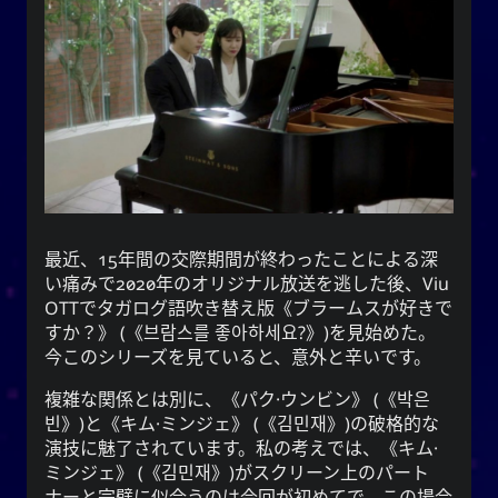
うに毎日を生きるでしょう。
映画
イベント
自閉症
アドバイス
写真撮影
音楽
愛
文学
方法
地理
ウェブ
テレビ
スポーツ
最近、15年間の交際期間が終わったことによる深
い痛みで2020年のオリジナル放送を逃した後、
Viu
OTTでタガログ語吹き替え版
ブラームスが好きで
YOOkiクロニクルズ
すか？
(
브람스를 좋아하세요?
)を見始めた。
今このシリーズを見ていると、意外と辛いです。
がカジュアルで
謝雪矢
は、
クロニクルズ
YOOki
個人的なブログに復帰したことを意味する。
複雑な関係とは別に、
パク·ウンビン
(
박은
の頭文
YourOnly.One
という名前は、**
YOOki
빈
)と
キム·ミンジェ
(
김민재
)の破格的な
・雪
Yuki
(
ᜌᜓᜃᜒ
字をマッシュアップしたものです。
演技に魅了されています。私の考えでは、
キム·
)**というニックネームがあります。
矢
ミンジェ
(
김민재
)がスクリーン上のパート
ナーと完璧に似合うのは今回が初めてで、この場合