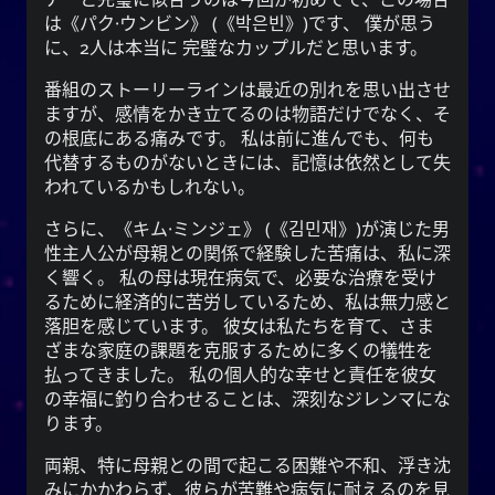
は古
柳
興味深いことに、中国の伝説によると、
は
パク·ウンビン
(
박은빈
)です、 僕が思う
代中国の姓です。 姓の祖先は、ユ·シュンという古
に、2人は本当に 完璧なカップルだと思います。
代の賢王と密接に関連していました。 韓国では
系が夏·韓·朝鮮時代にさかのぼる。 ユまたは
유
番組のストーリーラインは最近の別れを思い出させ
ユという名前の所有者は、慈善と勤勉で有名でし
ますが、感情をかき立てるのは物語だけでなく、そ
1
た。
の根底にある痛みです。 私は前に進んでも、何も
代替するものがないときには、記憶は依然として失
優
、
柳
を意味する
柳
または
柳
また、
われているかもしれない。
、そしてすべての人に持続的な栄養と資
雅で細身
源を提供する水域の近くに生えている木を意味す
さらに、
キム·ミンジェ
(
김민재
)が演じた男
る。 それはまた、存在すること、すなわち油
性主人公が母親との関係で経験した苦痛は、私に深
として存在すること
あなた
（油）、そして単に
く響く。 私の母は現在病気で、必要な治療を受け
を意味することもできます。
るために経済的に苦労しているため、私は無力感と
落胆を感じています。 彼女は私たちを育て、さま
文字は、記録、規律、注文を提供す
紀
ハンジ
ざまな家庭の課題を克服するために多くの犠牲を
は、エネ
키
ることを意味します。 ハングルの
払ってきました。 私の個人的な幸せと責任を彼女
ルギー、精神、旗、期間を意味し、ゲルンや不定詞
の幸福に釣り合わせることは、深刻なジレンマにな
を作る時に使う接尾辞でもあります。
ります。
両親、特に母親との間で起こる困難や不和、浮き沈
みにかかわらず、彼らが苦難や病気に耐えるのを見
注意:ネイバーPapago神経翻訳