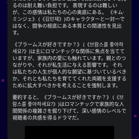
るのは耐え難い負担です。 表現するのは難しい
が、この感情は私たちの心の奥底にある。
キム·
ミンジェ
(
김민재
)のキャラクターと一対一で
CC-BY-SA 3.0
;
Yoo (韓国の名前)
「유」
はなく、闘争の根底にある本質との関連性を見出
↩︎
Unported License
す。
ブラームスが好きですか？
(
브람스를 좋아하
세요?
)は主にロマンチックな関係に焦点を当てて
いますが、家族内の愛にも触れています。親とのつ
雪亮（ゆきあ）ネットワーク
ながりや、それが私生活に与える影響です。 それ
は私たちの人生が個人的な願望に基づいているべき
Snoworld
か、それとも私たちを育ててくれた両親を支援する
One Way Faith
ために拡大すべきかを考えることを強制します。
techmagus
要約すると、
ブラームスが好きですか？
(
브
Love and Relationships
람스를 좋아하세요?
)はロマンチックで家族的な人
間関係の複雑さを掘り下げて、深い感情のレベルで
視聴者の共感を得るドラマだ。
ブックマーク