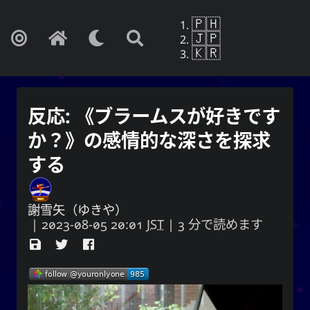
🇵🇭
🇯🇵
🇰🇷
反応: 《ブラームスが好きです
か？》の感情的な深さを探求
する
謝雪矢（ゆきや）
|
2023-08-05 20:01
JST
| 3 分で読めます
Yohan Yukiya Sese-Cunetaㆍ사요
한・謝雪矢·ᜌᜓᜃᜒ
もしこれが忘却の終わりでないなら、私は
自分の人生がまさにこの日に終わるかのよ