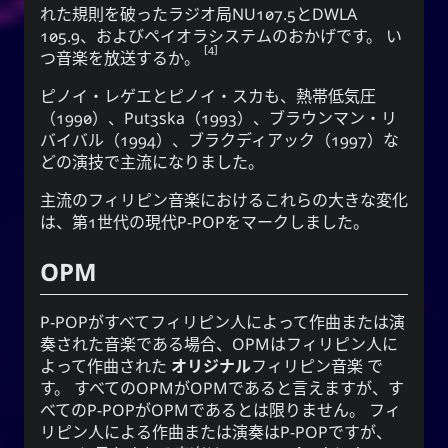
れた規則を破ったラジオ局NU107.5とDWLA
105.9、およびペイオラシステムのおかげです。 い
4
つ音楽を放送するか。
ピノイ・レゲエとピノイ・スカも、熱帯低気圧
（1990）、
Put3ska
（1993）、ブラウンマン・リ
バイバル（1994）、ブラクディアック（1997）な
どの演技で主流になりました。
主流のフィリピン音楽におけるこれらの大きな変化
は、
第1世代の現代P-POP
をマークしました。
OPM
P-POP
がすべてフィリピン人によって作曲または演
奏された音楽である場合、
OPM
はフィリピン人に
よって作曲された
オリジナル
フィリピン音楽
で
す。 すべての
OPM
が
OPM
であると言えますが、す
べての
P-POP
が
OPM
であるとは限りません。 フィ
リピン人による作曲または演奏は
P-POP
ですが、