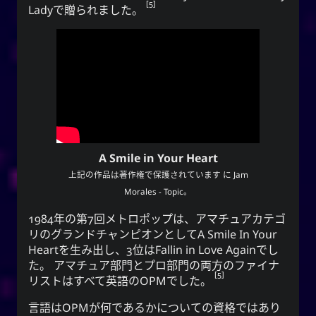
5
Lady
で贈られました。
A Smile in Your Heart
上記の作品は著作権で保護されています に
Jam
Morales - Topic
。
1984年の第7回メトロポップは、アマチュアカテゴ
リのグランドチャンピオンとして
A Smile In Your
Heart
を生み出し、3位は
Fallin in Love Again
でし
た。 アマチュア部門とプロ部門の両方のファイナ
5
リストはすべて英語の
OPM
でした。
言語は
OPM
が何であるかについての資格ではあり