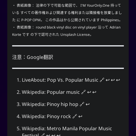
・ 表紙画像： 法律の下で可能な範囲で、
I'M YourOnly.One
持って
いる
すべての著作権および関連する権利または隣接権を放棄しまし
た
に
P-POP OPM
。 この作品はから公開されています
Philippines
。
・ 表紙画像：
round black vinyl disc on vinyl player
沿って
Adrian
Korte
です の下で認可された
Unsplash License
。
注意：Google翻訳
LiveAbout:
Pop Vs. Popular Music
↩︎
↩︎
↩︎
Wikipedia:
Popular music
↩︎
↩︎
Wikipedia:
Pinoy hip hop
↩︎
Wikipedia:
Pinoy rock
↩︎
Wikipedia:
Metro Manila Popular Music
Festival
↩︎
↩︎
↩︎