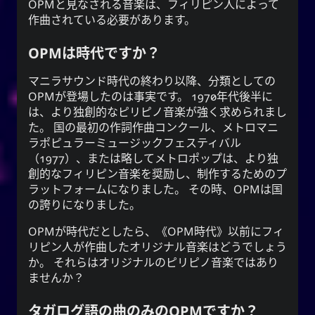
OPM
と見なされる音楽は、フィリピン人によって
作曲されている必要があります。
OPMは時代ですか？
マニラサウンド時代の終わり以降、分類としての
OPM
が登場したのは事実です。 1970年代後半に
は、より独創的なピリピノ音楽が強く求められまし
た。 国の最初の作詞作曲コンクール、メトロマニ
ラポピュラーミュージックフェスティバル
（1977）、または略してメトロポップは、より独
創的なフィリピン音楽を奨励し、制作するためのプ
ラットフォームになりました。 その時、
OPM
は国
の誇りになりました。
OPM
が時代だとしたら、《
OPM
時代》以前にフィ
リピン人が作曲したオリジナル音楽はどうでしょう
か。 それらは
オリジナルのピリピノ音楽
ではあり
ませんか？
タガログ語の曲のみのOPMですか？