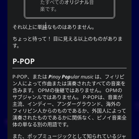
たすべての
オリジナル
音
楽です。
CC-BY-SA 3.0
;
Yoo (韓国の名前)
「유」
それ以上に単純なものはありません。
↩︎
Unported License
ちょっと待って！ 目に見える以上のものがありま
す。
P-POP
雪亮（ゆきあ）ネットワーク
Snoworld
P-POP
、または
P
inoy
Pop
ular music
は、フィリピ
One Way Faith
ン人によって作曲または演奏されたすべての音楽を
含みます。
OPM
の後継ではありません。
OPM
の
techmagus
サブジャンルではありません。
P-POP
は、音楽が
Love and Relationships
主流、インディー、アンダーグラウンド、海外の
フィリピン人からのものであるか、外国人によって
演奏されたものであるかに関係なく、ピノイ音楽全
体の単なる別の用語です。
ブックマーク
また、ポップミュージックとして知られているジャ