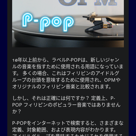
うに毎日を生きるでしょう。
映画
イベント
自閉症
アドバイス
写真撮影
音楽
愛
文学
方法
地理
ウェブ
テレビ
スポーツ
10年以上前から、ラベル
P-POP
は、新しいジャン
ルの音楽を指すために使用される用語になっていま
す。 多くの場合、これはフィリピンのアイドルグ
ループの台頭を意味するために使用され、OPMや
オリジナルのフィリピン音楽と比較されます。
YOOkiクロニクルズ
しかし、それは正確には何ですか？ 定義上、
P-
がカジュアルで
謝雪矢
は、
クロニクルズ
YOOki
POP
フィリピンのポピュラー音楽
ではありません
個人的なブログに復帰したことを意味する。
か？
の頭文
YourOnly.One
という名前は、**
YOOki
・雪
Yuki
(
ᜌᜓᜃᜒ
字をマッシュアップしたものです。
P-POP
をインターネットで検索すると、さまざまな
)**というニックネームがあります。
矢
定義、対象範囲、および表現内容がわかります。