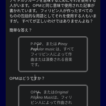
アイドルグループを意味するためにそれを使用する
は古
柳
興味深いことに、中国の伝説によると、
人がいます。
OPM
と同じ意味で使用された記事が
代中国の姓です。 姓の祖先は、ユ·シュンという古
書かれています。 フィリピン人が作ったすべての
代の賢王と密接に関連していました。 韓国では
ものの包括的な用語としてそれを使用する人もいま
系が夏·韓·朝鮮時代にさかのぼる。 ユまたは
유
すが。 すべてが正しいわけではありませんよね？
ユという名前の所有者は、慈善と勤勉で有名でし
1
た。
簡単な答え？
優
、
柳
を意味する
柳
または
柳
また、
、そしてすべての人に持続的な栄養と資
雅で細身
P-POP
、または
P
inoy
源を提供する水域の近くに生えている木を意味す
Pop
ular music
は、すべて
る。 それはまた、存在すること、すなわち油
フィリピン人によって作
として存在すること
あなた
（油）、そして単に
曲または演奏される音楽
を意味することもできます。
です。
文字は、記録、規律、注文を提供す
紀
ハンジ
は、エネ
키
ることを意味します。 ハングルの
OPM
はどうですか？
ルギー、精神、旗、期間を意味し、ゲルンや不定詞
を作る時に使う接尾辞でもあります。
OPM
、または
Original
Pilipino Music
は、フィリ
ピン人によって作曲され
注意:ネイバーPapago神経翻訳