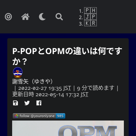
🇵🇭
🇯🇵
🇰🇷
P-POPとOPMの違いは何です
か？
謝雪矢（ゆきや）
|
2022-02-27 19:35
JST
| 9 分で読めます |
更新日時
2022-05-14 17:32
JST
Yohan Yukiya Sese-Cunetaㆍ사요
한・謝雪矢·ᜌᜓᜃᜒ
もしこれが忘却の終わりでないなら、私は
自分の人生がまさにこの日に終わるかのよ