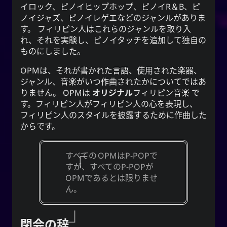
イロック、ピノイヒップホップ、ピノイR＆B、ピ
ノイジャズ、ピノイレゲエなどのジャンルがありま
す。 フィリピン人はこれらのジャンルを取り入
れ、それを実験し、ピノイタッチを追加して独自の
ものにしました。
OPM
は、それが書かれた言語、使用された楽器、
ジャンル、音楽がいつ作曲されたかについてではあ
りません。
OPM
は
オリジナル
フィリピン音楽
で
す。フィリピン人がフィリピン人の心を表現し、
フィリピン人のスタイルを披露するために作曲した
からです。
すべての
OPM
は
P-POP
で
すが、すべての
P-POP
が
OPM
であるとは限りませ
ん。
閉会の辞