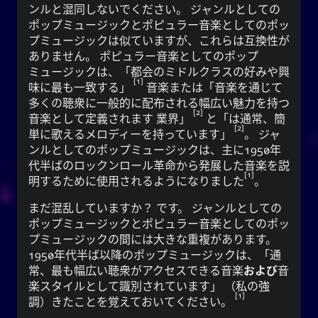
ンルと混同しないでください。 ジャンルとしての
YourOnly.One Linklist
ポップミュージックとポピュラー音楽としてのポッ
Linklists Are Back
プミュージックは似ていますが、これらは互換性が
Semantic Web for Hugo
ありません。
ポピュラー音楽
としてのポップ
ミュージックは、
都会のミドルクラスの好みや興
1
味に最も一致する
音楽または
音楽を通じて
多くの聴衆に一般的に配布される幅広い魅力を持つ
2
音楽として定義されます 業界
と
は通常、簡
再生中
2
単に歌えるメロディーを持っています
。 ジャ
ンルとしてのポップミュージックは、主に1950年
Every Day I Love You
代半ばのロックンロール革命から発展した音楽を説
1
明するために使用されるようになりました
。
Every Day I Love You
Boyzone
まだ混乱していますか？ です。 ジャンルとしての
ポップミュージックとポピュラー音楽としてのポッ
プミュージックの間には大きな重複があります。
1950年代半ば以降のポップミュージックは、
通
SNS
常、最も幅広い聴衆がアクセスできる音楽
および
音
楽スタイルとして識別されています
（私の強
1
調）きたことを覚えておいてください。