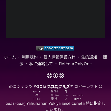
ホーム
・
利用規約
・
個人情報保護方針
・
法的通知
・
開
示
・
私に連絡して
・
I'M YourOnly.One
🅭
🅯
🄎
のコンテンツ
YOOkiクロニクルズ
™ コピーレフト 🄯
yu-ki-ya
sa
유키야
yo-han
사
요한
ゆきあ
xiè
ku·ne·ta
יהוחנן
雪亮
謝
ᜃᜓᜈᜒᜆ
2021–2025
Yahuhanan
Yukiya
Sèsè
Cuneta
特に指定し
ない限り。