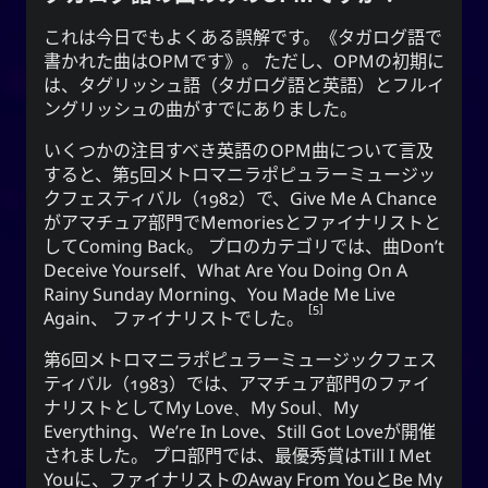
これは今日でもよくある誤解です。《タガログ語で
書かれた曲はOPMです》。 ただし、
OPM
の初期に
は、タグリッシュ語（タガログ語と英語）とフルイ
ングリッシュの曲がすでにありました。
いくつかの注目すべき英語の
OPM
曲について言及
すると、第5回メトロマニラポピュラーミュージッ
クフェスティバル（1982）で、
Give Me A Chance
がアマチュア部門で
Memories
とファイナリストと
して
Coming Back
。 プロのカテゴリでは、曲
Don’t
Deceive Yourself
、
What Are You Doing On A
Rainy Sunday Morning
、
You Made Me Live
5
Again
、 ファイナリストでした。
第6回メトロマニラポピュラーミュージックフェス
ティバル（1983）では、アマチュア部門のファイ
ナリストとして
My Love、My Soul、My
Everything
、
We’re In Love
、
Still Got Love
が開催
されました。 プロ部門では、最優秀賞は
Till I Met
You
に、ファイナリストの
Away From You
と
Be My