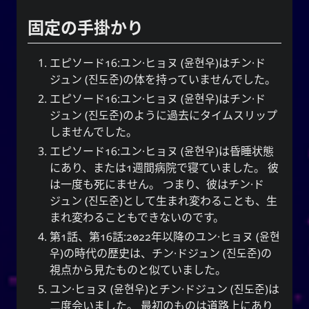
YourOnly.One Linklist
固定の手掛かり
Linklists Are Back
Semantic Web for Hugo
エピソード16:
ユン·ヒョヌ
(
윤현우
)は
チン·ド
ジュン
(
진도준
)の体を持っていませんでした。
エピソード16:
ユン·ヒョヌ
(
윤현우
)は
チン·ド
ジュン
(
진도준
)のように過去にタイムスリップ
再生中
しませんでした。
エピソード16:
ユン·ヒョヌ
(
윤현우
)は昏睡状態
MoshiMoshi♡ (JP Ver.)
にあり、または1週間病院で寝ていました。 彼
MoshiMoshi♡ (JP Ver.)
は一度も死にません。 つまり、彼は
チン·ド
Unis
ジュン
(
진도준
)として生まれ変わることも、生
まれ変わることもできないのです。
第1話、第16話:2022年以降の
ユン·ヒョヌ
(
윤현
우
)の時代の歴史は、
チン·ドジュン
(
진도준
)の
SNS
視点から見たものと似ていました。
ユン·ヒョヌ
(
윤현우
)と
チン·ドジュン
(
진도준
)は
二度会いました。 最初のものは道路上にあり