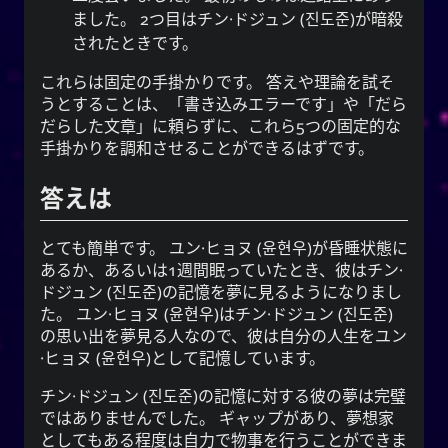
ました。 2つ目は
チン·ドジュン
(
진도준
)が暗殺
されたときです。
これらは固定の手掛かりです。 答えや理論を試そ
うとすることは、
書き込みエラーです
や
だら
だらした文章
に頼らずに、これら5つの固定的な
手掛かりを調和させることができるはずです。
答えは
とても簡単です。
ユン·ヒョヌ
(
윤현우
)が昏睡状態に
あるか、あるいは1週間眠っていたとき、彼は
チン·
ドジュン
(
진도준
)の記憶を夢に見るようになりまし
た。
ユン·ヒョヌ
(
윤현우
)は
チン·ドジュン
(
진도준
)
の思い出を夢見る人なので、彼は自分の人生を
ユン
·ヒョヌ
(
윤현우
)として記憶しています。
チン·ドジュン
(
진도준
)の記憶に対する彼の夢は完璧
ではありませんでした。 ギャップがあり、夢想家
としてもある程度は自力で物事を行うことができま