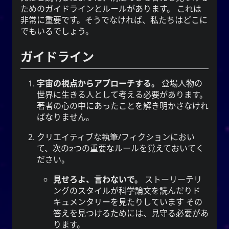
は古
柳
興味深いことに、中国の伝説によると、
ためのガイドラインとルールがあります。 これは
代中国の姓です。 姓の祖先は、ユ·シュンという古
非常に重要です。そうでなければ、私たちはどこに
代の賢王と密接に関連していました。 韓国では
でもいるでしょう。
系が夏·韓·朝鮮時代にさかのぼる。 ユまたは
유
ユという名前の所有者は、慈善と勤勉で有名でし
ガイドライン
1
た。
優
、
柳
を意味する
柳
または
柳
また、
宇宙の視点からアプローチする。
登場人物の
、そしてすべての人に持続的な栄養と資
雅で細身
世界に生きる人として考える必要があります。
源を提供する水域の近くに生えている木を意味す
著者の心の中にあったことを解き明かさなけれ
る。 それはまた、存在すること、すなわち油
ばなりません。
として存在すること
あなた
（油）、そして単に
を意味することもできます。
クリエイティブな執筆/フィクションにおい
て、次の2つの重要なルールを覚えておいてく
文字は、記録、規律、注文を提供す
紀
ハンジ
ださい。
は、エネ
키
ることを意味します。 ハングルの
ルギー、精神、旗、期間を意味し、ゲルンや不定詞
見せろよ、言わないで。
ストーリーテリ
を作る時に使う接尾辞でもあります。
ングのスタイルが科学論文を読んだりド
キュメンタリーを見たりしています その
答えを見つけるためには、見守る必要があ
ります。
注意:ネイバーPapago神経翻訳