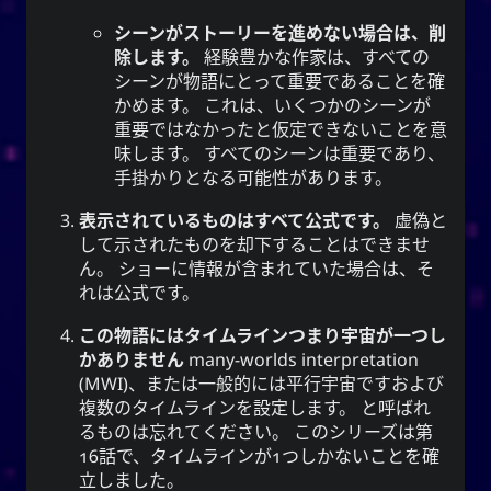
シーンがストーリーを進めない場合は、削
除します。
経験豊かな作家は、すべての
CC-BY-SA 3.0
;
Yoo (韓国の名前)
「유」
シーンが物語にとって重要であることを確
↩︎
Unported License
かめます。 これは、いくつかのシーンが
重要ではなかったと仮定できないことを意
味します。 すべてのシーンは重要であり、
手掛かりとなる可能性があります。
雪亮（ゆきあ）ネットワーク
表示されているものはすべて公式です。
虚偽と
して示されたものを却下することはできませ
Snoworld
ん。 ショーに情報が含まれていた場合は、そ
れは公式です。
One Way Faith
techmagus
この物語にはタイムラインつまり宇宙が一つし
Love and Relationships
かありません
many-worlds interpretation
(
MWI
)、または一般的には
平行宇宙です
および
複数のタイムラインを設定します。
と呼ばれ
るものは忘れてください。 このシリーズは第
16話で、タイムラインが1つしかないことを確
ブックマーク
立しました。