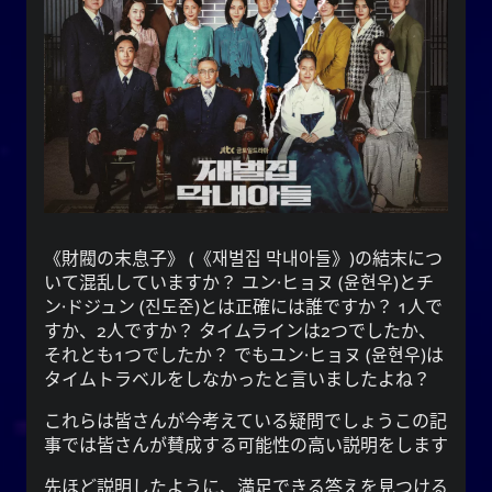
うに毎日を生きるでしょう。
映画
イベント
自閉症
アドバイス
写真撮影
音楽
愛
文学
方法
地理
ウェブ
テレビ
スポーツ
財閥の末息子
(
재벌집 막내아들
)の結末につ
いて混乱していますか？
ユン·ヒョヌ
(
윤현우
)と
チ
ン·ドジュン
(
진도준
)とは正確には誰ですか？ 1人で
YOOkiクロニクルズ
すか、2人ですか？ タイムラインは2つでしたか、
それとも1つでしたか？ でも
ユン·ヒョヌ
(
윤현우
)は
がカジュアルで
謝雪矢
は、
クロニクルズ
YOOki
タイムトラベルをしなかったと言いましたよね？
個人的なブログに復帰したことを意味する。
の頭文
YourOnly.One
という名前は、**
YOOki
これらは皆さんが今考えている疑問でしょうこの記
・雪
Yuki
(
ᜌᜓᜃᜒ
字をマッシュアップしたものです。
事では皆さんが賛成する可能性の高い説明をします
)**というニックネームがあります。
矢
先ほど説明したように、満足できる答えを見つける