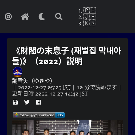
🇵🇭
🇯🇵
🇰🇷
《財閥の末息子 (재벌집 막내아
들)》（2022）説明
謝雪矢（ゆきや）
|
2022-12-27 05:25
JST
| 10 分で読めます |
更新日時
2022-12-27 14:40
JST
Yohan Yukiya Sese-Cunetaㆍ사요
한・謝雪矢·ᜌᜓᜃᜒ
もしこれが忘却の終わりでないなら、私は
自分の人生がまさにこの日に終わるかのよ