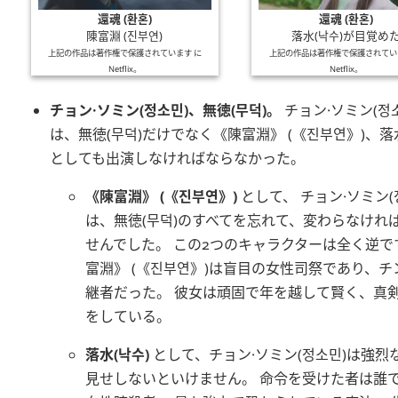
還魂 (환혼)
還魂 (환혼)
陳富淵 (진부연)
落水(낙수)が目覚め
上記の作品は著作権で保護されています に
上記の作品は著作権で保護されてい
Netflix
。
Netflix
。
チョン·ソミン
(
정소민
)、
無徳
(
무덕
)。
チョン·ソミン
(
정
は、
無徳
(
무덕
)だけでなく
陳富淵
(
진부연
)、
落
としても出演しなければならなかった。
陳富淵
(
진부연
)
として、
チョン·ソミン
(
は、
無徳
(
무덕
)のすべてを忘れて、変わらなけれ
せんでした。 この2つのキャラクターは全く逆で
富淵
(
진부연
)は盲目の女性司祭であり、チ
継者だった。 彼女は頑固で年を越して賢く、真
をしている。
落水
(
낙수
)
として、
チョン·ソミン
(
정소민
)は強烈
見せしないといけません。 命令を受けた者は誰