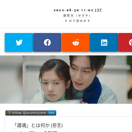
2022-08-30 11:02
JST
謝雪矢（ゆきや）
8 分で読めます
「還魂」とは何か (환혼)