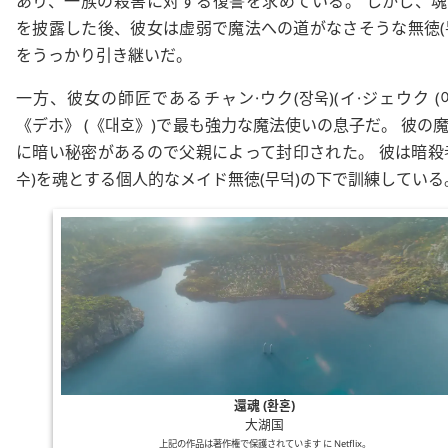
あり、一族の殺害に対する復讐を求めている。 しかし、
を披露した後、彼女は虚弱で魔法への道がなさそうな
無徳
(
をうっかり引き継いだ。
一方、彼女の師匠である
チャン·ウク
(
장욱
)(
イ·ジェウク
(
デホ
(
대호
)で最も強力な魔法使いの息子だ。 彼の
に暗い秘密があるので父親によって封印された。 彼は暗殺
수
)を魂とする個人的なメイド
無徳
(
무덕
)の下で訓練している
還魂 (환혼)
大湖国
上記の作品は著作権で保護されています に
Netflix
。