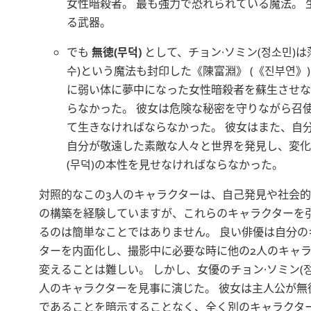
女性暗殺者。 最も強力で恐れられている魔法。 
る武器。
でも
無徳
(
무덕
)
として、
チョン·ソミン
(
정소민
)は
수
)という魔法も封印した
陳富淵
(
진부연
に弱い体に夢中になった女性暗殺者を蘇生させな
らなかった。 彼女は危険な秘密を守りながら召
て生きなければならなかった。 彼女はまた、自
自分が敬遠した素敵な人々と世界を発見し、変化
(
무덕
)の本性を見せなければならなかった。
対照的なこの3人のキャラクターは、自己発見や社会
の構築を経験していますが、これらのキャラクターを
るのは簡単なことではありません。 良い俳優は自分の
ターを内面化し、撮影中に必要な時に他の2人のキャ
変えることは難しい。 しかし、女優の
チョン·ソミン
(
人のキャラクターを見事に演じた。 彼女は主人公が
無
であることを暗示することなく、全く別のキャラクタ