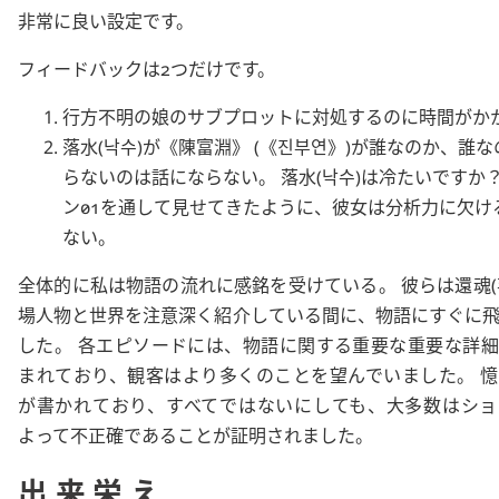
非常に良い設定です。
フィードバックは2つだけです。
行方不明の娘のサブプロットに対処するのに時間がか
落水
(
낙수
)が
陳富淵
(
진부연
)が誰なのか、誰な
らないのは話にならない。
落水
(
낙수
)は冷たいですか？
ン01を通して見せてきたように、彼女は分析力に欠け
ない。
全体的に私は物語の流れに感銘を受けている。 彼らは
還魂
(
場人物と世界を注意深く紹介している間に、物語にすぐに
した。 各エピソードには、物語に関する重要な重要な詳
まれており、観客はより多くのことを望んでいました。 
が書かれており、すべてではないにしても、大多数はショ
よって不正確であることが証明されました。
出来栄え