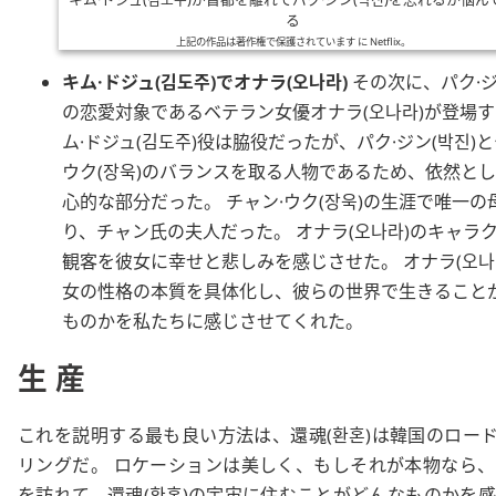
る
上記の作品は著作権で保護されています に
Netflix
。
キム·ドジュ
(
김도주
)で
オナラ
(
오나라
)
その次に、
パク·
の恋愛対象であるベテラン女優
オナラ
(
오나라
)が登場
ム·ドジュ
(
김도주
)役は脇役だったが、
パク·ジン
(
박진
)と
ウク
(
장욱
)のバランスを取る人物であるため、依然と
心的な部分だった。
チャン·ウク
(
장욱
)の生涯で唯一の
り、チャン氏の夫人だった。
オナラ
(
오나라
)のキャラ
観客を彼女に幸せと悲しみを感じさせた。
オナラ
(
오나
女の性格の本質を具体化し、彼らの世界で生きること
ものかを私たちに感じさせてくれた。
生産
これを説明する最も良い方法は、
還魂
(
환혼
)は韓国の
ロード
リング
だ。 ロケーションは美しく、もしそれが本物なら
を訪れて、
還魂
(
환혼
)の宇宙に住むことがどんなものかを