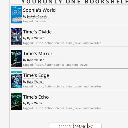
YOURONLY.ONE BOOKSHEL
Sophie's World
by
Jostein Gaarder
tagged: favorites
Time's Divide
by
Rysa Walker
tagged: fiction, fiction-science, time_travel, and favorites
Time's Mirror
by
Rysa Walker
tagged: fiction, fiction-science, and time_travel
Time's Edge
by
Rysa Walker
tagged: fiction, fiction-science, time_travel, and favorites
Time's Echo
by
Rysa Walker
tagged: fiction, fiction-science, time_travel, and favorites