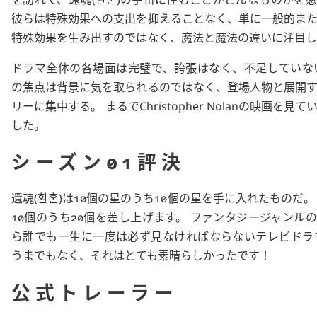
彼らは特殊効果への支出を抑えることなく、単に一般的ま
特殊効果を生み出すのではなく、魔法と魔法の違いに注目し
ドラマ全体の各場面は完璧で、誇張はなく、不足していな
の焦点は背景に気を取られるのではなく、登場人物と展開
リーに集中する。 まるで
Christopher Nolan
の映画を見て
した。
シーズン01評決
還魂
(
환혼
)は10個の星のうち10個の星を手に入れたものだ。
10個のうち20個を差し上げます。 ファンタジージャンル
ら誰でも一生に一度は必ず見なければならないテレビドラ
うまでもなく、それはとても素晴らしかったです！
公式トレーラー