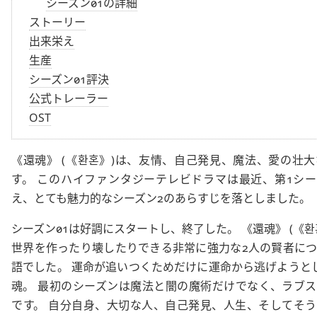
シーズン01の詳細
ストーリー
出来栄え
生産
シーズン01評決
公式トレーラー
OST
還魂
(
환혼
)は、友情、自己発見、魔法、愛の壮
す。 このハイファンタジーテレビドラマは最近、第1シ
え、とても魅力的なシーズン2のあらすじを落としました。
シーズン01は好調にスタートし、終了した。
還魂
(
환
世界を作ったり壊したりできる非常に強力な2人の賢者に
語でした。 運命が追いつくためだけに運命から逃げようと
魂。 最初のシーズンは魔法と闇の魔術だけでなく、ラブ
です。 自分自身、大切な人、自己発見、人生、そしてそ