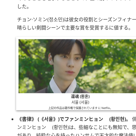
した。
チョン·ソミン
(
정소민
)は彼女の役割とシーズンフィナ
晴らしい剣闘シーンで主要な賞を受賞するに値する。
還魂 (환혼)
서율 (서율)
上記の作品は著作権で保護されています に
Netflix
。
書律
(
서율
)で
ファンミンヒョン
(
황민현
)。
ンミンヒョン
(
황민현
)は、些細なことにも無知で、
があり、純粋な心を持ったハンサムで天才的な魔法使