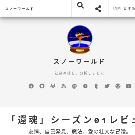
🇯🇵 日本
スノーワールド
スノーワールド
社会凍結し、分析しました
Facebook
GitHub
GitLab
keybase
mastodon
Pixelfed
Tumblr
Twitter
WordP
Y
「還魂」シーズン01レビ
友情、自己発見、魔法、愛の壮大な冒険。