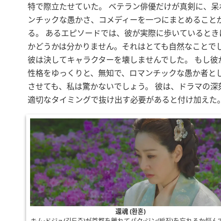
特で際立たせていた。 ベテラン俳優だけが真剣に、呆
ンチックな愚かさ、コメディーを一つにまとめること
る。 あるエピソードでは、彼が実際に歩いているとき
かどうかは分かりません。それはとても自然なことで
彼は決してキャラクターを壊しませんでした。 もし彼
性格をゆっくりと、無知で、ロマンチックな愚か者と
させても、私は驚かないでしょう。 彼は、ドラマの深
適切なタイミングで抜け出す必要があると付け加えた
還魂 (환혼)
キム·ドジュ(김도주)が首都を離れてパク·ジン(박진)を忘れるか悩ん