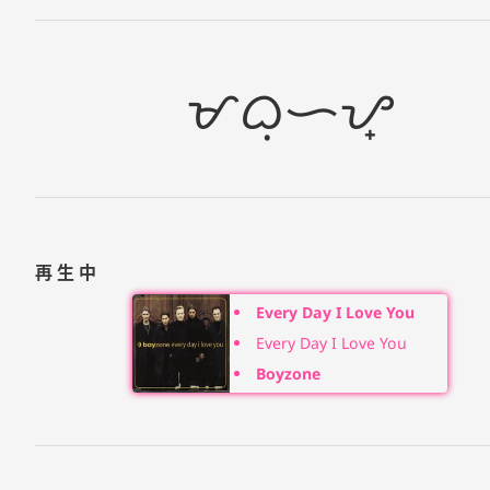
ᜋᜊᜓᜑᜌ᜔
再生中
Every Day I Love You
Every Day I Love You
Boyzone