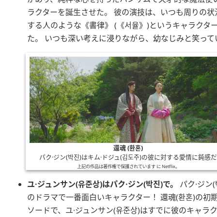
ラクターを誕生させた。 彼の演技は、いつも周りの状
する人のような
書律
(
서율
)というキャラクタ
た。 いつも深い考えに浸りながら、幼なじみと笑って
還魂 (환혼)
パク·ジン(박진)はキム·ドジュ(김도주)の彼に対する愛情に鈍感
上記の作品は著作権で保護されています に
Netflix
。
ユ·ジュンサン
(
유준상
)は
パク·ジン
(
박진
)で。
パク·ジン
(
のドラマで一番面白いキャラクター！
還魂
(
환혼
)の初
ソードで、
ユ·ジュンサン
(
유준상
)はすでに彼のキャラ