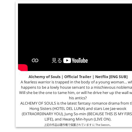
Alchemy of Souls | Official Trailer | Netflix [ENG SUB]
A fearless warrior is trapped in the body of a young woman… w
happens to be a lowly house servant to a mischievous noblema
Will she be the one to tame him, or will he drive her up the wall w
his antics?
ALCHEMY OF SOULS is the latest fantasy romance drama from t
Hong Sisters (HOTEL DEL LUNA) and stars Lee Jae-wook
(EXTRAORDINARY YOU), Jung So-min (BECAUSE THIS IS MY FIR
LIFE), and Hwang Min-hyun (LIVE ON).
上記の作品は著作権で保護されています に
The Swoon
。