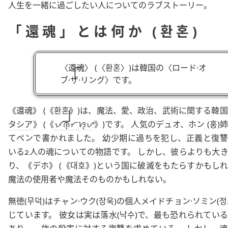
人生を一緒に過ごしたい人についてのラブストーリー。
「還魂」とは何か (환혼)
還魂
(
환혼
)は韓国の
ロード·オ
ブ·ザ·リング
です。
還魂
(
환혼
)は、魔法、愛、政治、武術に関する韓
タシア
(
ᜉᜈ᜔ᜆᜐ᜔ᜌ
)です。 人気のデュオ、
ホン
(
홍
)
てペンで書かれました。 幼少期に過ちを犯し、正義と復
いる2人の魂についての物語です。 しかし、彼らよりも大
り、
デホ
(
대호
)という国に破滅をもたらすかもし
魔法の使用者や魔法そのものかもしれない。
無徳
(
무덕
)は
チャン·ウク
(
장욱
)の個人メイド
チョン·ソミン
(
정
じています。 彼女は実は
落水
(
낙수
)で、最も恐れられてい