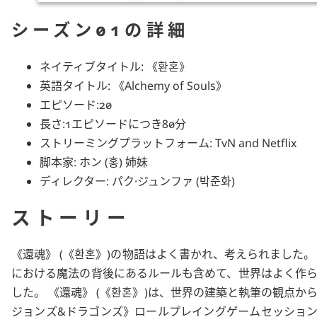
シーズン01の詳細
ネイティブタイトル:
환혼
英語タイトル:
Alchemy of Souls
エピソード:20
長さ:1エピソードにつき80分
ストリーミングプラットフォーム:
TvN
and
Netflix
脚本家:
ホン
(
홍
) 姉妹
ディレクター:
パク·ジュンファ
(
박준화
)
ストーリー
還魂
(
환혼
)の物語はよく書かれ、考えられました。
における魔法の背後にあるルールも含めて、世界はよく作
した。
還魂
(
환혼
)は、世界の建築と執筆の観点か
ジョンズ&ドラゴンズ
ロールプレイングゲームセッショ