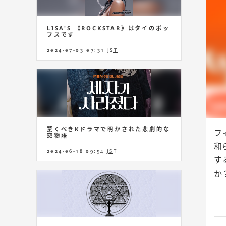
LISA'S 《ROCKSTAR》はタイのポッ
プスです
2024-07-03 07:31
JST
驚くべきKドラマで明かされた悲劇的な
フ
恋物語
和
2024-06-18 09:54
JST
す
か