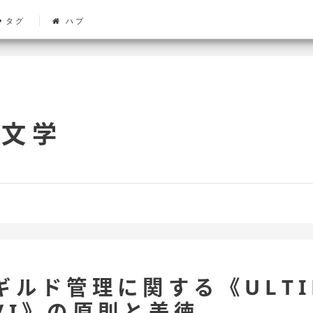
タグ
ハブ
文学
ギルド管理に関する《ULTI
VI》の原則と美徳