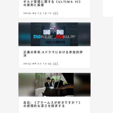
ギルド管理に関する《ULTIMA VI》
の原則と美徳
2024-05-13 19:17
JST
正義の革命:Kドラマにおける参加的評
決
2023-08-27 12:43
JST
反応: 《ブラームスが好きですか？》
の感情的な深さを探求する