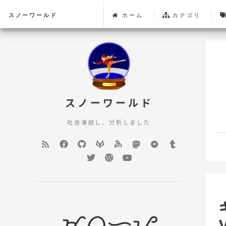
スノーワールド
ホーム
カテゴリ
スノーワールド
社会凍結し、分析しました
Feed
Facebook
GitHub
GitLab
keybase
mastodon
Pixelfed
Tumblr
Twitter
WordPress
YouTube
ᜋᜊᜓᜑᜌ᜔