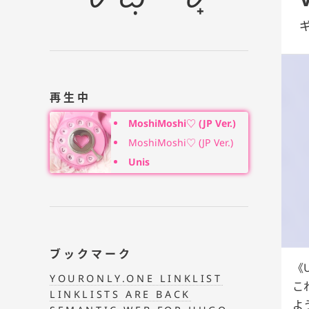
再生中
MoshiMoshi♡ (JP Ver.)
MoshiMoshi♡ (JP Ver.)
Unis
ブックマーク
U
YOURONLY.ONE LINKLIST
こ
LINKLISTS ARE BACK
よ