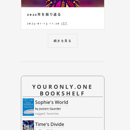
2022年を振り返る
2023-01-13 11:20
JST
続きを見る
YOURONLY.ONE
BOOKSHELF
Sophie's World
by
Jostein Gaarder
tagged: favorites
Time's Divide