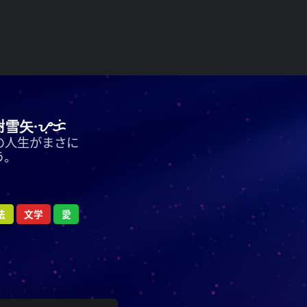
謝雪矢·ᜌᜓᜃᜒ
の人生がまさに
う。
法
文学
愛