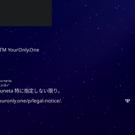
）ネット
YOOkiクロニクルズ
ワーク
謝雪矢
は、
クロニクルズ
YOOki
がカジュアルで個人的なブログに復
world
帰したことを意味する。
Faith
という名前は、
YOOki
magus
の頭文字をマッ
YourOnly.One
**
I'M YourOnly.One
ᜌᜓᜃᜒ
シュアップしたものです。
nships
)**というニックネーム
・雪矢
Yuki
(
があります。
興味深いことに、中国の伝説による
ku·ne·ta
は古代中国の姓です。
柳
と、
ᜃᜓᜈᜒᜆ
姓の祖先は、ユ·シュンという古代
uneta
特に指定しない限り。
の賢王と密接に関連していました。
ouronly.one/p/legal-notice/
.
🕎
系が夏·韓·朝鮮時代
유
韓国では
にさかのぼる。 ユまたはユという
名前の所有者は、慈善と勤勉で有名
1
でした。
を意味す
柳
または
柳
また、