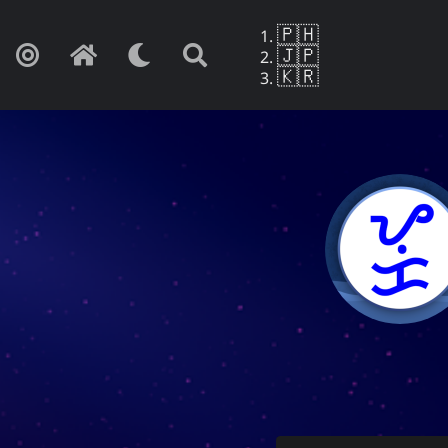
🇵🇭
🇯🇵
🇰🇷
Yohan Y
もしこれが忘
こ
愛
文学