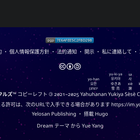
ブックマーク
雪亮（ゆきあ
ourOnly.One Linklist
Sno
Linklists Are Back
One Way 
antic Web for Hugo
tech
約
・
個人情報保護方針
・
法的通知
・
開示
・
私に連絡して
・
Love and Relatio
🅭
🅯
🄎
yu-ki-ya
sa
유키야
yo-han
사
요한
ゆきあ
xiè
יהוחנן
雪亮
謝
クルズ
™ コピーレフト 🄯 2021–2025
Yahuhanan
Yukiya
Sèsè
C
る許可は、次のURLで入手できる場合があります
https://im.y
Yelosan Publishing
・ 搭載
Hugo
Dream
テーマ から
Yue Yang