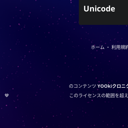
再生中
Unicode
Y
Shape of My Heart
Black & Blue
Sem
Backstreet Boys
ホーム
・
利用規
のコンテンツ
YOOkiクロニ
🤎
このライセンスの範囲を超え