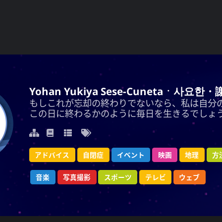
ukiya Sese-Cunetaㆍ사요한・謝雪矢·ᜌᜓᜃᜒ
Yohan Yukiya Sese-Cunetaㆍ사요한・
却の終わりでないなら、私は自分の人生がまさに
もしこれが忘却の終わりでないなら、私は自分
の日に終わるかのように毎日を生きるでしょう。
この日に終わるかのように毎日を生きるでしょ
方法
地理
アドバイス
映画
イベント
自閉症
イベント
自閉症
アドバイス
映画
地理
方
ウェブ
音楽
テレビ
写真撮影
スポーツ
スポーツ
写真撮影
テレビ
音楽
ウェブ