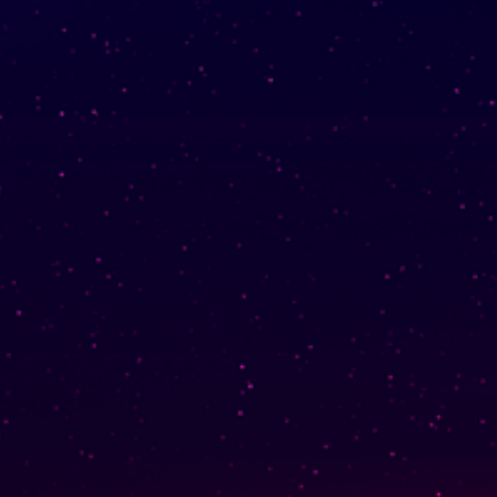
、そして
優雅で細身
、
柳
る
すべての人に持続的な栄養と資源を
提供する水域の近くに生えている木
を意味する。 それはまた、存在す
ること、すなわち油（油）、そして
として存在すること
あなた
単に
を意味することもできます。
文字は、記録、規
紀
ハンジ
律、注文を提供することを意味しま
は、エネル
키
す。 ハングルの
ギー、精神、旗、期間を意味し、ゲ
ルンや不定詞を作る時に使う接尾辞
でもあります。
注意:ネイバーPapago神経翻訳
;
Yoo (韓国の名前)
「유」