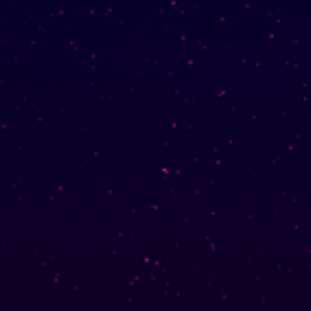
CC-BY-SA 3.0
;
Yoo (한국 성)
「유」
↩︎
Unported License
눈 네트워크
Snoworld
One Way Faith
techmagus
Love and Relationships
책갈피
YourOnly.One Linklist