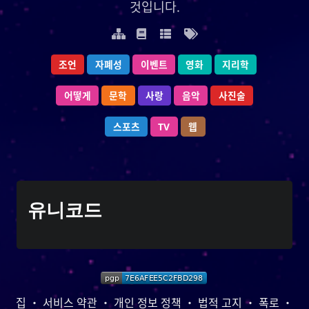
것입니다.
것입니다.
조언
지리학
자폐성
영화
이벤트
이벤트
영화
자폐성
지리학
조언
어떻게
사진술
문학
음악
사랑
사랑
음악
문학
사진술
어떻게
웹
스포츠
TV
TV
스포츠
웹
YOOki 연대기
유니코드
가 일상적이고 개인적인 블
사요한
는
연대기
YOOki
라는 이름은
YOOki
로그로 돌아온 것이다.
ᜌᜓᜃᜒ
**의 약자와 나의 별명인 **
YourOnly.One
**
)**를 매쉬업한 것이다.
・雪矢
Yuki
(
는 중국의 전설에 따르면 고대 중국
柳
흥미롭게도,
집
・
서비스 약관
・
개인 정보 정책
・
법적 고지
・
폭로
・