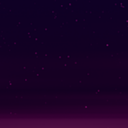
Linklists Are Back
Semantic Web for Hugo
지금 재생 중
MoshiMoshi♡ (JP Ver.)
MoshiMoshi♡ (JP Ver.)
Unis
소셜 링크