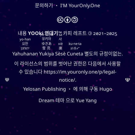
의 성입니다. 성씨의 조상들은 고대 현자 왕 유순과 밀접
문의하기
・
I'M YourOnly.One
라는 혈통은 시
유
한 관련이 있습니다. 한국에서,
아, 한, 조선 왕조의 흔적입니다. 유순 또는 유순 성씨의
🅭
🅯
🄎
1
소유자들은 자선과 근면으로 명성이 높습니다.
내용
YOOki 연대기
™ 카피 레프트 🄯 2021–2025
또
버들
그것은 또한 우아하거나 가냘프다는 뜻의
yu-ki-ya
sa
유키야
yo-han
사
와 모든 사람들에게 지속적인 영양과
버들 나무
는
요한
ゆきあ
xiè
ku·ne·ta
자원을 제공하는 수역 근처에서 자라는 나무를 의미하
יהוחנן
雪亮
謝
ᜃᜓᜈᜒᜆ
Yahuhanan
Yukiya
Sèsè
Cuneta
별도의 규정이없는.
기도 합니다. 그것은 또한 기름이라는 존재를 의미할 수
(너)라는 존재를 의미할 수도 있습니
U
있고, 단순히
이 라이선스의 범위를 벗어난 권한은 다음에서 사용할
다.
수 있습니다
https://im.youronly.one/p/legal-
는 기록하고, 단련되고, 질서를 제공하는 것
紀
한자
🤎
notice/
.
🕎
는 에너지, 정
키
을 의미합니다. 한글과 동등한 것인
Yelosan Publishing
・ 에 의해 구동
Hugo
신, 기치, 기간을 의미하고, 동명사나 부정명사를 만드는
데 사용되는 접미사이기도 합니다.
Dream
테마 으로
Yue Yang
주의사항 : 네이버 파파고 신경번역