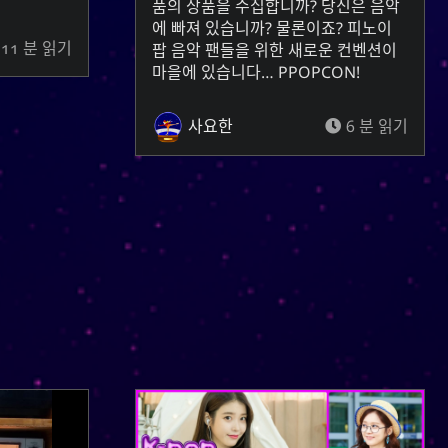
품의 상품을 수집합니까? 당신은 음악
제공하는 수역 근처에서 자라는 나무를
에 빠져 있습니까? 물론이죠? 피노이
의미하기도 합니다. 그것은 또한 기름
11 분 읽기
팝 음악 팬들을 위한 새로운 컨벤션이
이라는 존재를 의미할 수 있고, 단순히
마을에 있습니다…
PPOPCON
!
(너)라는 존재를 의미할 수도 있습
U
니다.
사요한
6 분 읽기
는 기록하고, 단련되고, 질
紀
한자
서를 제공하는 것을 의미합니다. 한글
는 에너지, 정신,
키
과 동등한 것인
기치, 기간을 의미하고, 동명사나 부정
명사를 만드는 데 사용되는 접미사이기
도 합니다.
주의사항 : 네이버 파파고 신경번역
CC-BY-
;
Yoo (한국 성)
「유」
↩︎
SA 3.0 Unported License