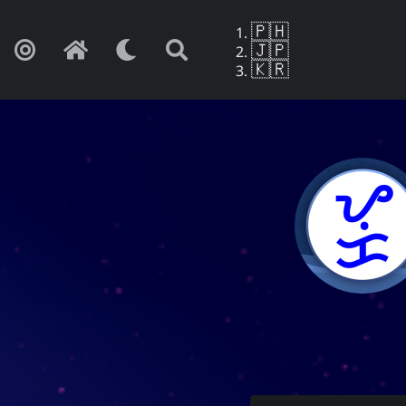
🇵🇭
🇯🇵
🇰🇷
Yohan Y
만약 이것이 망
사랑
문