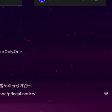
ourOnly.One
별도의 규정이없는.
one/p/legal-notice/
.
🕎