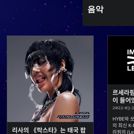
지금 재생 중
음악
Y
MoshiMoshi♡ (JP Ver.)
MoshiMoshi♡ (JP Ver.)
Sem
Unis
르세라핌
이 들어
2022-03-
HYBE와 
의 최신 K
리사의 《락스타》는 태국 팝
라핌의 (
Le