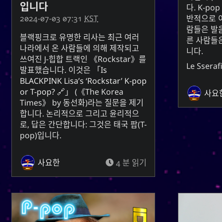
입니다
다. K-po
2024-07-03 07:31
KST
반적으로 
람들은 발
블랙핑크
로 유명한
리사
는 최근 여러
른 사람들
나라에서 온 사람들에 의해 제작되고
니다.
쓰여진 J-힙합 트랙인
Rockstar
를
Le Sseraf
발표했습니다. 이것은
Is
BLACKPINK Lisa’s ‘Rockstar’ K-pop
or T-pop?
(
The Korea
사요
Times
by
동선화
)라는 질문을 제기
합니다. 논리적으로 그리고 윤리적으
로, 답은 간단합니다: 그것은 태국 팝(T-
pop)입니다.
사요한
4 분 읽기