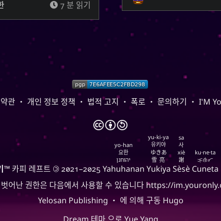
한
7 분 읽기
 약관
・
개인 정보 정책
・
법적 고지
・
폭로
・
문의하기
・
I'M Y
🅭
🅯
🄎
yu-ki-ya
sa
유키야
yo-han
사
요한
ゆきあ
xiè
ku·ne·ta
יהוחנן
雪亮
謝
ᜃᜓᜈᜒᜆ
기
™ 카피 레프트 🄯 2021–2025
Yahuhanan
Yukiya
Sèsè
Cuneta
 벗어난 권한은 다음에서 사용할 수 있습니다
https://im.youronly.
Yelosan Publishing
・ 에 의해 구동
Hugo
Dream
테마 으로
Yue Yang