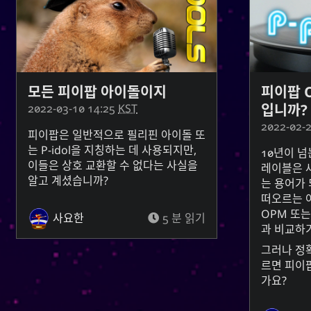
모든 피이팝 아이돌이지
피이팝 
입니까?
2022-03-10 14:25
KST
2022-02-
피이팝은 일반적으로 필리핀 아이돌 또
는
P-idol
을 지칭하는 데 사용되지만,
10년이 
이들은 상호 교환할 수 없다는 사실을
레이블은 
알고 계셨습니까?
는 용어가
떠오르는 
OPM
또
사요한
5 분 읽기
과 비교하
그러나 정
르면 피이
가요?