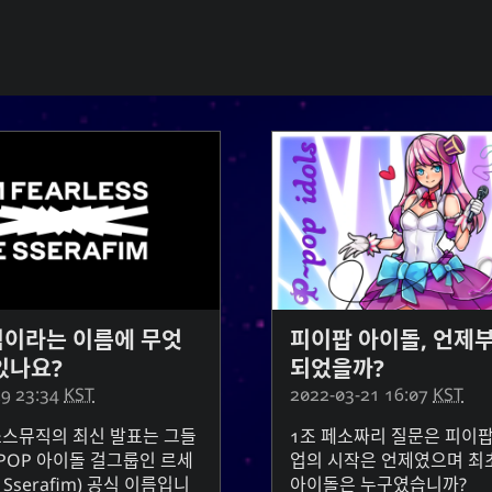
책갈피
눈 
ourOnly.One Linklist
Sno
Linklists Are Back
One Way 
antic Web for Hugo
tech
Love and Relatio
이라는 이름에 무엇
피이팝 아이돌, 언제
있나요?
되었을까?
29 23:34
KST
2022-03-21 16:07
KST
쏘스뮤직의 최신 발표는 그들
1조 페소짜리 질문은 피이팝
-POP 아이돌 걸그룹인 르세
업의 시작은 언제였으며 최
 Sserafim
) 공식 이름입니
아이돌은 누구였습니까?