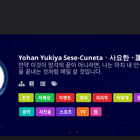
ukiya Sese-Cunetaㆍ사요한・謝雪矢·ᜌᜓᜃᜒ
Yohan Yukiya Sese-Cunetaㆍ사요한・
각의 끝이 아니라면, 나는 마치 내 인생이 바로 이 날
만약 이것이 망각의 끝이 아니라면, 나는 마치 내 인
을 끝내는 것처럼 매일 살 것입니다.
을 끝내는 것처럼 매일 살 것입니다.
학
어떻게
조언
지리학
자폐성
영화
이벤트
이벤트
영화
자폐성
지리학
조언
어떻게
음악
사진술
웹
TV
스포츠
스포츠
TV
사진술
웹
음악