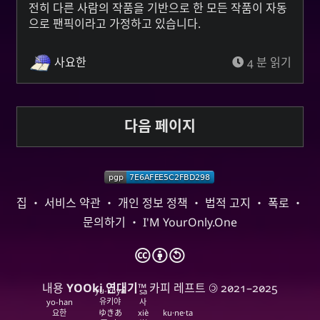
전히 다른 사람의 작품을 기반으로 한 모든 작품이 자동
으로 팬픽이라고 가정하고 있습니다.
사요한
4 분 읽기
다음 페이지
집
・
서비스 약관
・
개인 정보 정책
・
법적 고지
・
폭로
・
문의하기
・
I'M YourOnly.One
🅭
🅯
🄎
내용
YOOki 연대기
™ 카피 레프트 🄯 2021–2025
yu-ki-ya
sa
유키야
yo-han
사
요한
ゆきあ
xiè
ku·ne·ta