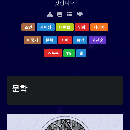
것입니다.
것입니다.
조언
지리학
자폐성
영화
이벤트
이벤트
영화
자폐성
지리학
조언
어떻게
사진술
문학
음악
사랑
사랑
음악
문학
사진술
어떻게
웹
스포츠
TV
TV
스포츠
웹
YOOki 연대기
문학
가 일상적이고 개인적인 블
사요한
는
연대기
YOOki
라는 이름은
YOOki
로그로 돌아온 것이다.
ᜌᜓᜃᜒ
**의 약자와 나의 별명인 **
YourOnly.One
**
)**를 매쉬업한 것이다.
・雪矢
Yuki
(
는 중국의 전설에 따르면 고대 중국
柳
흥미롭게도,