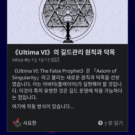
의 성입니다. 성씨의 조상들은 고대 현자 왕 유순과 밀접
라는 혈통은 시
유
한 관련이 있습니다. 한국에서,
아, 한, 조선 왕조의 흔적입니다. 유순 또는 유순 성씨의
1
소유자들은 자선과 근면으로 명성이 높습니다.
또
버들
그것은 또한 우아하거나 가냘프다는 뜻의
와 모든 사람들에게 지속적인 영양과
버들 나무
는
자원을 제공하는 수역 근처에서 자라는 나무를 의미하
《Ultima VI》의 길드관리 원칙과 덕목
기도 합니다. 그것은 또한 기름이라는 존재를 의미할 수
2024-05-13 19:17
KST
(너)라는 존재를 의미할 수도 있습니
U
있고, 단순히
다.
Ultima VI: The False Prophet
은
Axiom of
Singularity
라고 불리는 새로운 원칙과 덕목을 선보
는 기록하고, 단련되고, 질서를 제공하는 것
紀
한자
였습니다. 이는 아바타(플레이어)가 실현해야 할 것입니
는 에너지, 정
키
을 의미합니다. 한글과 동등한 것인
다. 이것이 특히 유명한 것은 길드 운영에 적용 가능하다
신, 기치, 기간을 의미하고, 동명사나 부정명사를 만드는
는 점입니다.
데 사용되는 접미사이기도 합니다.
여기에 작동 방식이 있습니다…
주의사항 : 네이버 파파고 신경번역
사요한
7 분 읽기