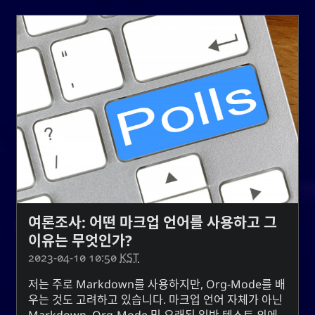
CC-BY-SA 3.0
;
Yoo (한국 성)
「유」
↩︎
Unported License
눈 네트워크
Snoworld
One Way Faith
techmagus
Love and Relationships
여론조사: 어떤 마크업 언어를 사용하고 그
이유는 무엇인가?
2023-04-10 10:50
KST
책갈피
저는 주로
Markdown
를 사용하지만,
Org-Mode
를 배
YourOnly.One Linklist
우는 것도 고려하고 있습니다. 마크업 언어 자체가 아닌
Markdown
,
Org-Mode
및 오래된 일반 텍스트 외에