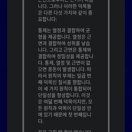
의 성입니다. 성씨의 조상들은 고대 현자 왕 유순과 밀접
니다. 그러나 이러한 덕목들
라는 혈통은 시
유
한 관련이 있습니다. 한국에서,
은 다른 다섯 가지와 같이 중
아, 한, 조선 왕조의 흔적입니다. 유순 또는 유순 성씨의
요합니다:
1
소유자들은 자선과 근면으로 명성이 높습니다.
통제는 열정과 결합하여 균
또
버들
그것은 또한 우아하거나 가냘프다는 뜻의
형을 제공합니다. 열정은 근
와 모든 사람들에게 지속적인 영양과
버들 나무
는
면과 결합하여 성취를 낳습
자원을 제공하는 수역 근처에서 자라는 나무를 의미하
니다. 그리고 근면은 통제와
기도 합니다. 그것은 또한 기름이라는 존재를 의미할 수
결합하여 정밀성을 제공합니
(너)라는 존재를 의미할 수도 있습니
U
있고, 단순히
다. 통제, 열정 및 근면이 없
다.
으면 혼돈이 발생합니다. 따
라서 원칙의 부재는 일곱 번
는 기록하고, 단련되고, 질서를 제공하는 것
紀
한자
째 덕목인 질서를 향합니다.
는 에너지, 정
키
을 의미합니다. 한글과 동등한 것인
이 세 가지 원칙이 통합되어
신, 기치, 기간을 의미하고, 동명사나 부정명사를 만드는
단일성을 형성합니다. 이것
데 사용되는 접미사이기도 합니다.
은 여덟 번째 덕목이지만, 모
든 원칙과 덕목이 단일성 안
에 있기 때문에 첫 번째입니
주의사항 : 네이버 파파고 신경번역
다.