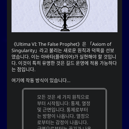
것입니다.
지리학
영화
이벤트
자폐성
조언
사진술
음악
사랑
문학
어떻게
Ultima VI: The False Prophet
은
Axiom of
Singularity
라고 불리는 새로운 원칙과 덕목을 선보
웹
TV
스포츠
였습니다. 이는 아바타(플레이어)가 실현해야 할 것입니
다. 이것이 특히 유명한 것은 길드 운영에 적용 가능하다
는 점입니다.
여기에 작동 방식이 있습니다…
YOOki 연대기
가 일상적이고 개인적인 블
사요한
는
연대기
YOOki
모든 것은 세 가지 원칙으로
라는 이름은
YOOki
로그로 돌아온 것이다.
부터 시작됩니다: 통제, 열정
ᜌᜓᜃᜒ
**의 약자와 나의 별명인 **
YourOnly.One
**
및 근면입니다. 통제로부터
)**를 매쉬업한 것이다.
・雪矢
Yuki
(
는 방향이 나옵니다. 열정으
로부터는 감정이 나옵니다.
는 중국의 전설에 따르면 고대 중국
柳
흥미롭게도,
근면으로부터는 끈기가 나옵