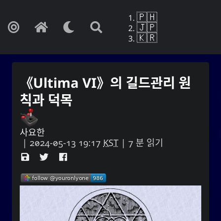
🇵🇭
🇯🇵
🇰🇷
《Ultima VI》의 길드관리 원
칙과 덕목
사요한
|
2024-05-13 19:17
KST
| 7 분 읽기
Yohan Yukiya Sese-Cunetaㆍ사요
한・謝雪矢·ᜌᜓᜃᜒ
만약 이것이 망각의 끝이 아니라면, 나는 마치
내 인생이 바로 이 날을 끝내는 것처럼 매일 살