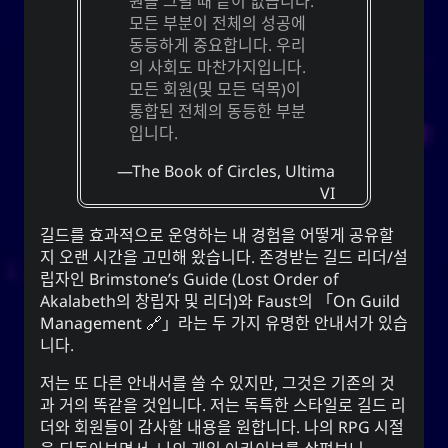
원을 그릴 때 끝이 없습니다.
모든 부분이 전체의 성공에
CC-BY-SA 3.0
;
Yoo (한국 성)
「유」
동등하게 중요합니다. 우리
↩︎
Unported License
의 사회도 마찬가지입니다.
모든 회원(및 모든 덕목)이
통합된 전체의 동등한 부분
입니다.
눈 네트워크
The Book of Circles,
Ultima
VI
Snoworld
One Way Faith
길드를 효과적으로 운영하는 내 경험을 어떻게 공유할
techmagus
지 오랜 시간을 고민해 왔습니다. 존경받는 길드 리더/설
립자인
Brimstone’s Guide
(Lost Order of
Love and Relationships
Akalabeth의 창립자 및 리더)와
Faust
의
On Guild
Management
라는 두 가지 유명한 안내서가 있습
니다.
책갈피
저는 또 다른 안내서를 쓸 수 있지만, 그것은 기존의 것
과 거의 똑같을 것입니다. 저는 독특한 스타일로 길드 리
YourOnly.One Linklist
더와 회원들이 감사할 내용을 원합니다. 나의 RPG 시절