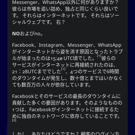
Messenger、WhatsApp以外に何がありますか？
は古
柳
興味深いことに、中国の伝説によると、
彼らは市場を追い詰め、独占と同じくらい良いで
代中国の姓です。 姓の祖先は、ユ·シュンという古
す。 それらは
インターネット
です。 それらは
ソー
代の賢王と密接に関連していました。 韓国では
シャルウェブ
です。 右？
系が夏·韓·朝鮮時代にさかのぼる。 ユまたは
유
ユという名前の所有者は、慈善と勤勉で有名でし
NO
および
no
。
1
た。
Facebook、Instagram、Messenger、WhatsApp
優
、
柳
を意味する
柳
または
柳
また、
がインターネットから姿を消す原因となったトラブ
、そしてすべての人に持続的な栄養と資
雅で細身
1
ルが始まったのは15:40 UTC頃でした。
彼らの
源を提供する水域の近くに生えている木を意味す
サービスがインターネットに再接続されたのは、
る。 それはまた、存在すること、すなわち油
1
21：28UTCまででした
、4つのサービスで6時間
として存在すること
あなた
（油）、そして単に
のダウンタイムが発生し、数十億とまではいかなく
を意味することもできます。
ても数百万の人々が依存しています。
文字は、記録、規律、注文を提供す
紀
ハンジ
Facebookとそのサービスの最長のダウンタイムに
は、エネ
키
ることを意味します。 ハングルの
貢献した多くの要因があります。そのようなものの
ルギー、精神、旗、期間を意味し、ゲルンや不定詞
1つは、Facebookがインターネットに接続するた
を作る時に使う接尾辞でもあります。
めに独自のネットワークに依存していることです。
2
しかし、あなたはどうですか？ 顧客のログイン方
注意:ネイバーPapago神経翻訳