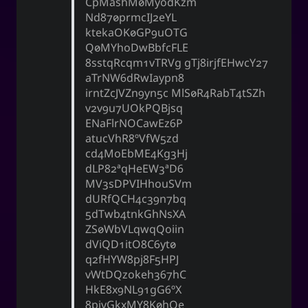
CpMashM0MyodKzm
Nd870prmcIJ2eYL
ktekaOK0GP9uOTG
Q0MYhoDwBbfcFLE
8sstqRcqm1vTRVg gTj8irjfEHwcY27
aTrNW6dRwIaypn8
irntZcJVZn9yn5c MlS0R4RabT4tSZh
v2v9u7UOkPQBjsq
ENaFlrNOCawEz6P
atucVhR8oVfW5zd
cd4MoEbME4Kg3Hj
dLP82aqHeEW3AD6
MV3sDPVIHhouSVm
dURfQCH4c39n7bq
5dTwb4tnkGhNsXA
ZS0WbVLqwqQoiin
dViQD1itO8C6yt0
q2fHYW8pj8F5HPJ
vWtDQzokeh367hC
HkE8x9NL91gG6oX
8pivGkxMY8K0hQe