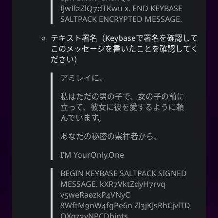
IJwII2ZlQ7dTKwu x. END KEYBASE
SALTPACK ENCRYPTED MESSAGE.
テキスト署名（Keybaseで署名を確認して
このメッセージを書いたことを確認してく
ださい）
アミレイに、
私はただの男の子で、女の子の前に
立って、彼女に彼を愛するように頼
んでいます。
あなたの秘密の崇拝者から、
I’M YourOnly.One
BEGIN KEYBASE SALTPACK SIGNED
MESSAGE. kXR7VktZdyH7rvq
v5weRa0zkP4VNyC
8WftM9nW4fgPe6n Zl3jKJsRhCjvlTD
OXqz3yNPCDbjnts