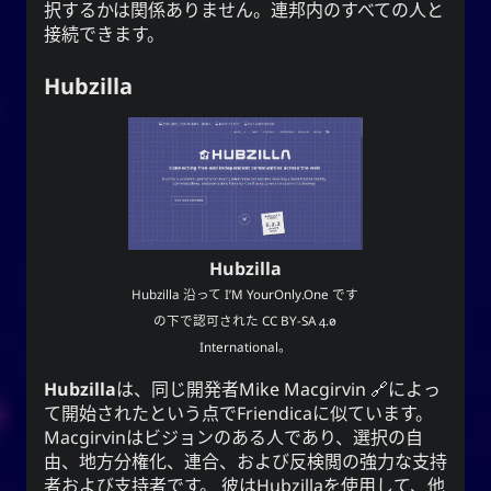
択するかは関係ありません。連邦内のすべての人と
接続できます。
Hubzilla
Hubzilla
Hubzilla
沿って
I’M YourOnly.One
です
の下で認可された
CC BY-SA 4.0
International
。
Hubzilla
は、同じ開発者
Mike Macgirvin
によっ
て開始されたという点で
Friendica
に似ています。
Macgirvinはビジョンのある人であり、選択の自
由、地方分権化、連合、および反検閲の強力な支持
者および支持者です。 彼は
Hubzilla
を使用して、他