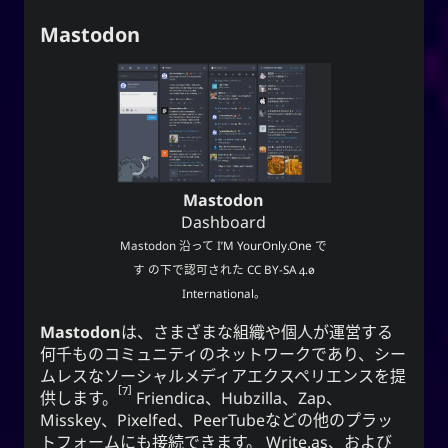
Mastodon
Mastodon
Dashboard
Mastodon
沿って
I’M YourOnly.One
で
す の下で認可された
CC BY-SA 4.0
International
。
Mastodon
は、さまざまな組織や個人が運営する
何千ものコミュニティのネットワークであり、シー
ムレスなソーシャルメディアエクスペリエンスを提
7
供します。
Friendica、Hubzilla、Zap、
Misskey、Pixelfed、PeerTubeなどの他のプラッ
トフォームにも接続できます。 Write.as、および