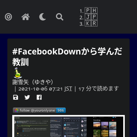
🇵🇭
🇯🇵
🇰🇷
#FacebookDownから学んだ
教訓
謝雪矢（ゆきや）
|
2021-10-06 07:21
JST
| 17 分で読めます
Yohan Yukiya Sese-Cunetaㆍ사요
한・謝雪矢·ᜌᜓᜃᜒ
もしこれが忘却の終わりでないなら、私は
自分の人生がまさにこの日に終わるかのよ