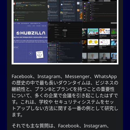
うに毎日を生きるでしょう。
映画
イベント
自閉症
アドバイス
写真撮影
音楽
愛
文学
方法
地理
ウェブ
テレビ
スポーツ
Facebook、Instagram、Messenger、WhatsApp
の歴史の中で最も長いダウンタイムは、ビジネスの
YOOkiクロニクルズ
継続性と、プランBとプランCを持つことの重要性
について、多くの企業で会議を引き起こしたはずで
がカジュアルで
謝雪矢
は、
クロニクルズ
YOOki
す。これは、学校や セキュリティシステムをセッ
個人的なブログに復帰したことを意味する。
トアップしない方法に関する一番の例として研究し
の頭文
YourOnly.One
という名前は、**
YOOki
ます。
・雪
Yuki
(
ᜌᜓᜃᜒ
字をマッシュアップしたものです。
)**というニックネームがあります。
矢
それでも主な質問は、Facebook、Instagram、