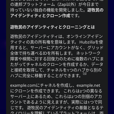
の連邦プラットフォーム（
Zap
以外）が今日まで
持っていない独自の機能を開発しました。
遊牧民の
アイデンティティとクローン作成
です。
遊牧民のアイデンティティとクローニングとは
遊牧民のアイデンティティは、オンラインアイデン
ティティの真の所有権を意味します。 Hubzillaを使
用すると、サーバーにアカウントがなく、グリッド
全体で持ち運べるIDを所有します。 ネットワーク
障害や検閲に対する回復力のために複数のハブにま
たがってチャネルのクローンを作成するか、データ
と接続を取得して、チャネルを1つのハブから別の
3
ハブに完全に移動することができます。
example.comにチャネルを作成し、example.net
にクローンを作成できます。 これらは2つの異なる
サーバー上にあるため、これらは2つの別個のアカ
ウントであるように見えますが、実際には1つで同
じです。 遊牧民のアイデンティティの基盤となるテ
クノロジーを理解しているプラットフォームは、両