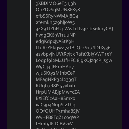
9XBDiMO6eT31J3h
OhZDvSgMUN8FKy8
efbS6RyNWMAJ8G4
2o0mkh5z9hlJoW5
34X9TtZhFUpWwTd Iv3rsbS0IrxyCAJ
hv9gEK69Vi1uuNP
edgKdpxJyAStK9H
tTuRrYEkgwZ74fB lQrzS17alDfXy36
4svbpvjNUVtR7Jt cRafaXbi3VWT1eY
Loqpf9I2M4UfHFC 8jgkOJzqcPijs9w
W9CJj4iJFKmHAp7
wJu6Kty2MIhbC0P
MFagNkP32I233gT
RUqb7R8lS57yhxb
HrpUMABjpMwYcZA
BXiEfCcA0H8Smxo
xaC9p4NupSj2Thg
OOfQUHT3mha8SjV
WvHFB8TqZ1coqWP
fHmt9IFfDlBVvxV