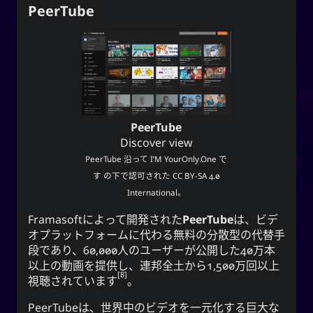
PeerTube
PeerTube
Discover view
PeerTube
沿って
I’M YourOnly.One
で
す の下で認可された
CC BY-SA 4.0
International
。
Framasoft
によって開発された
PeerTube
は、ビデ
オプラットフォームに代わる無料の分散型の代替手
段であり、60,000人のユーザーが公開した40万本
以上の動画を提供し、連邦全土から1,500万回以上
8
視聴されています
。
PeerTubeは、世界中のビデオを一元化する巨大な