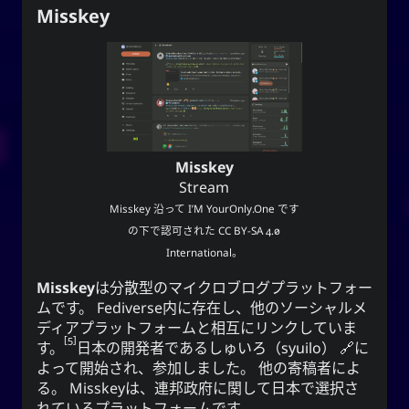
Misskey
Misskey
Stream
Misskey
沿って
I’M YourOnly.One
です
の下で認可された
CC BY-SA 4.0
International
。
Misskey
は分散型のマイクロブログプラットフォー
ムです。 Fediverse内に存在し、他のソーシャルメ
ディアプラットフォームと相互にリンクしていま
5
す。
日本の開発者である
しゅいろ（syuilo）
に
よって開始され、参加しました。 他の寄稿者によ
る。 Misskeyは、連邦政府に関して日本で選択さ
れているプラットフォームです。