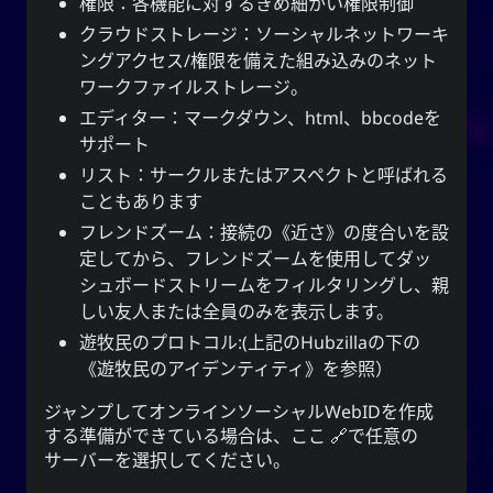
権限：各機能に対するきめ細かい権限制御
クラウドストレージ：ソーシャルネットワーキ
ングアクセス/権限を備えた組み込みのネット
ワークファイルストレージ。
エディター：マークダウン、html、bbcodeを
サポート
リスト：
サークル
または
アスペクト
と呼ばれる
こともあります
フレンドズーム：接続の《近さ》の度合いを設
定してから、フレンドズームを使用してダッ
シュボードストリームをフィルタリングし、親
しい友人または全員のみを表示します。
遊牧民のプロトコル:(上記の
Hubzilla
の下の
《遊牧民のアイデンティティ》を参照）
ジャンプしてオンラインソーシャルWebIDを作成
する準備ができている場合は、
ここ
で任意の
サーバーを選択してください。