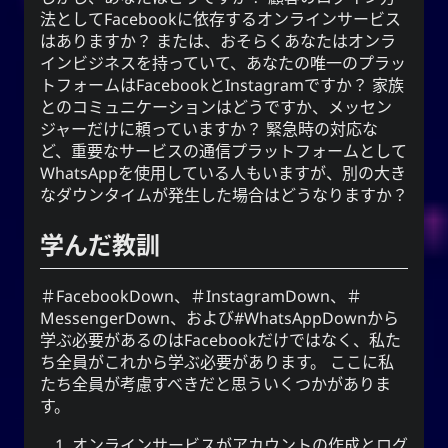
法としてFacebookに依存するオンラインサービス
はありますか？ または、おそらくあなたはオンラ
インビジネスを持っていて、あなたの唯一のプラッ
CC-BY-SA 3.0
;
Yoo (韓国の名前)
「유」
トフォームはFacebookとInstagramですか？ 家族
↩︎
Unported License
とのコミュニケーションはどうですか、メッセン
ジャーだけに頼っていますか？ 緊急時の対応な
ど、重要なサービスの通信プラットフォームとして
WhatsAppを使用している人もいますが、別の大き
なダウンタイムが発生した場合はどうなりますか？
雪亮（ゆきあ）ネットワーク
学んだ教訓
Snoworld
One Way Faith
techmagus
＃FacebookDown、＃InstagramDown、＃
MessengerDown、および#WhatsAppDownから
Love and Relationships
学ぶ必要があるのはFacebookだけではなく、私た
ち全員がこれから学ぶ必要があります。 ここに私
たち全員が考慮すべきだと思ういくつかがありま
す。
ブックマーク
オンラインサービスがアカウントの作成とログ