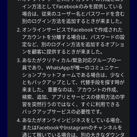
イン方法としてFacebookのみを提供している
YourOnly.One Linklist
場合は、従来のユーザー名とパスワードを含む
Linklists Are Back
別のログイン方法を追加するときが来ました。
Semantic Web for Hugo
オンラインサービスでFacebookで作成された
アカウントを分離する場合は、パスワードの設
定など、別のログイン方法を追加するオプショ
ンを顧客に提供するときが来ました。
再生中
あなたがクリティカル/緊急対応グループの一
員であり、WhatsAppが唯一のコミュニケー
Every Day I Love You
ションプラットフォームである場合は、少なく
Every Day I Love You
ともバックアップとして、代替手段を探す時が
Boyzone
来ました。 重要なのは、アカウントの作成、
検索、追加、アプリとサービスの使用方法の学
習を突然行うのではなく、すぐに利用できる
バックアップサービスの必要性です。
SNS
あなたがオンラインビジネスをしている場合、
またはFacebookやInstagramのチャンネルを
通じて稼いでいる場合は、別の大きなダウンタ