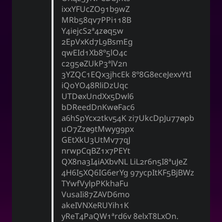
ixxYFUcZO91b9wZ
MRb58qv7PPi118B
Y4iejcS2a4z0q5w
2EpVxKd7L9BsmEg
qwEId1Xb8O5lO4c
c2g50ZUkP3alV2n
3YZQC1EQx3jhcEk 8O8G8eceJexvYtI
iQoYO48RliDzUqc
UTD0xUndXx5Dwl6
bDReedDnKw0Fac6
a6hSpYcx2tkv54K zi7UkcDpJu770pb
uO7Zz09tMwyg9px
GEtXkU3UtMv77qJ
nrwpCqBZ1x7PEYt
QX8na3I4iAXbvNL LiL2r6n5I8auJeZ
4H6I5XQ6IG6erYg 97ycpItKF5BjBWz
TYwfVylpPKkhaFu
VusaIi87ZAVD6mo
akeIVNXeRUYih1K
yReT4PaQW1Ard6v 8elxT8LxOn.