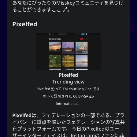
あなたにぴったりのMisskeyコミュニティを見つけ
ることができます
ここ
。
Pixelfed
Pixelfed
Trending view
Pixelfed
沿って
I’M YourOnly.One
です
の下で認可された
CC BY-SA 4.0
International
。
Pixelfed
は、フェデレーションの一部である、プラ
イバシーに重点を置いたフェデレーションの写真共
有プラットフォームです。 今日のPixelfedのユー
ザーインターフェイスは、Instagramのファンに非