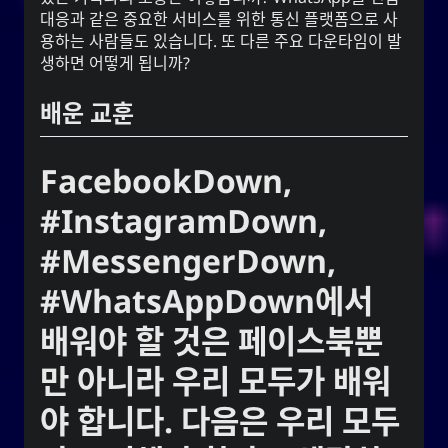
대응과 같은 중요한 서비스를 위한 통신 플랫폼으로 사
CC-BY-SA 3.0
;
Yoo (한국 성)
「유」
용하는 사람들도 있습니다. 또 다른 주요 다운타임이 발
↩︎
Unported License
생하면 어떻게 됩니까?
배운 교훈
눈 네트워크
FacebookDown,
Snoworld
#InstagramDown,
One Way Faith
#MessengerDown,
techmagus
Love and Relationships
#WhatsAppDown에서
배워야 할 것은 페이스북뿐
만 아니라 우리 모두가 배워
책갈피
야 합니다. 다음은 우리 모두
YourOnly.One Linklist