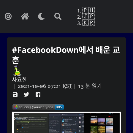
🇵🇭
🇯🇵
🇰🇷
#FacebookDown에서 배운 교
훈
사요한
|
2021-10-06 07:21
KST
| 13 분 읽기
Yohan Yukiya Sese-Cunetaㆍ사요
한・謝雪矢·ᜌᜓᜃᜒ
만약 이것이 망각의 끝이 아니라면, 나는 마치
내 인생이 바로 이 날을 끝내는 것처럼 매일 살