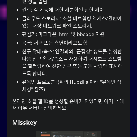
한 생일 알림
권한: 각 기능에 대한 세분화된 권한 제어
클라우드 스토리지: 소셜 네트워킹 액세스/권한이
있는 내장 네트워크 파일 스토리지.
편집기: 마크다운, html 및 bbcode 지원
목록:
서클
또는
측면
이라고도 함
친구 확대/축소: 연결과의 “근접성” 정도를 설정한
다음 친구 확대/축소를 사용하여 대시보드 스트림
을 필터링하여 친한 친구 또는 모든 사람만 표시하
도록 합니다.
유목민 프로토콜: (위의
Hubzilla
아래 “유목민 정
체성” 참조)
온라인 소셜 웹 ID를 생성할 준비가 되었다면
여기
에
서 아무 서버나 선택하세요.
Misskey