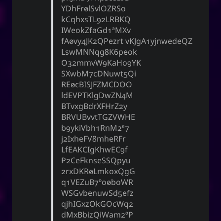
YDhFr0lSvlOZRSo
kCqhxsTL92LRBKQ
IWeokZfaGd1AMXv
fA0vy4JK2QPezrt vKJgA1yjnwedeQZ
LswMNNqg8K6peok
O32mmvW9KaHo9YK
SXwbM7cDNuwt5Qi
RE0cBISJFZMCDOO
ldEVPTKlgDwZN4M
BTvxgBdrXFHrZ2y
BRVUBvvtTGZVWHE
b9ykiVbh1RnM2a7
j2IxheFV8mheRFr
LfEAKCIgKhwEC9f
P2CeFknseSSQpyu
2rxDKR0LmkoxQgG
q1VEZuB7Oo0boWR
WSGvbenuwSd5efz
qjhIGxzOkGOcWq2
dMxBbizQiWam2oP