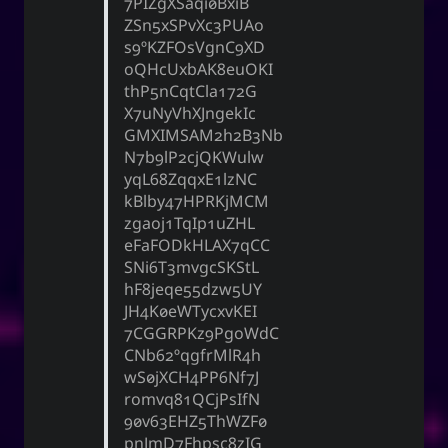
7PIZgXSaqi0BxiB
ZSn5xSPvXc3PUAo
s9OKZFOsVgnC9XD
oQHcUxbAK8euOKI
thP5nCqtCla172G
X7uNyVhXJngekIc
GMXIMSAM2h2B3Nb
N7b9lP2cjQKWulw
yqL68ZqqxE1lzNC
kBlby47HPRKjMCM
zgaoj1TqIp1uZHL
eFaFODkHLAX7qCC
SNi6T3mvgcSKStL
hF8jeqe55dzw5UY
JH4K0eWTycxvKEI
7CGGRPKz9PgoWdC
CNb62OqgfrMlR4h
wS0jXCH4PP6Nf7J
romvq81QCjPsIfN
90v63EHZ5ThWZF0
pnJmD7Fhpsc8zIG