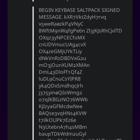
BEGIN KEYBASE SALTPACK SIGNED
MESSAGE. kXR7VktZdyH7rvq
v5weRa0zkP4VNyC
8WftM9nW4fgPe6n Zl3jKJsRhCjvlTD
OXqz3yNPCECfoMX
cnUDVmucUAg4cvX
OX4zeGMjUYkTLiy
dNkVnRzDBDVxG2u
mO3jOunXUM2XMAn
DmL43DloFf1Qf4Z
luDL9CnuCsYIPR8
yk4QDxSmdhqcJrh
j375yin0QIoWmg2
o7qIKBGzNO76WWb
KjIzyaGFMcdwNee
BAQse3vqHNs4KVW
t7ilkOLlPk7Ez6e
N3UtebnA7h4sMBm
baupTDkWdm2uGyl