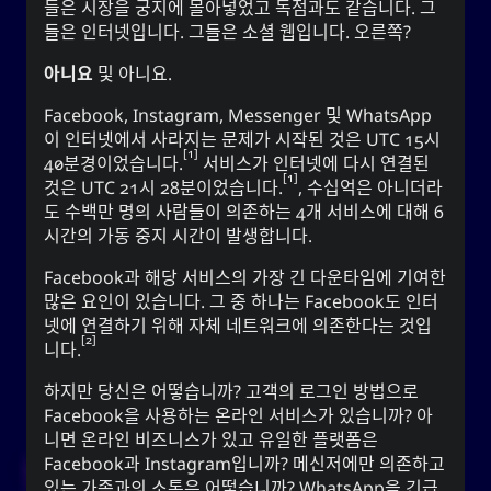
들은 시장을 궁지에 몰아넣었고 독점과도 같습니다. 그
의 성입니다. 성씨의 조상들은 고대 현자 왕 유순과 밀접
들은
인터넷
입니다. 그들은
소셜 웹
입니다. 오른쪽?
라는 혈통은 시
유
한 관련이 있습니다. 한국에서,
아, 한, 조선 왕조의 흔적입니다. 유순 또는 유순 성씨의
아니요
및
아니요
.
1
소유자들은 자선과 근면으로 명성이 높습니다.
Facebook, Instagram, Messenger 및 WhatsApp
또
버들
그것은 또한 우아하거나 가냘프다는 뜻의
이 인터넷에서 사라지는 문제가 시작된 것은 UTC 15시
와 모든 사람들에게 지속적인 영양과
버들 나무
는
1
40분경이었습니다.
서비스가 인터넷에 다시 연결된
자원을 제공하는 수역 근처에서 자라는 나무를 의미하
1
것은 UTC 21시 28분이었습니다.
, 수십억은 아니더라
기도 합니다. 그것은 또한 기름이라는 존재를 의미할 수
도 수백만 명의 사람들이 의존하는 4개 서비스에 대해 6
(너)라는 존재를 의미할 수도 있습니
U
있고, 단순히
시간의 가동 중지 시간이 발생합니다.
다.
Facebook과 해당 서비스의 가장 긴 다운타임에 기여한
는 기록하고, 단련되고, 질서를 제공하는 것
紀
한자
많은 요인이 있습니다. 그 중 하나는 Facebook도 인터
는 에너지, 정
키
을 의미합니다. 한글과 동등한 것인
넷에 연결하기 위해 자체 네트워크에 의존한다는 것입
신, 기치, 기간을 의미하고, 동명사나 부정명사를 만드는
2
니다.
데 사용되는 접미사이기도 합니다.
하지만 당신은 어떻습니까? 고객의 로그인 방법으로
Facebook을 사용하는 온라인 서비스가 있습니까? 아
니면 온라인 비즈니스가 있고 유일한 플랫폼은
주의사항 : 네이버 파파고 신경번역
Facebook과 Instagram입니까? 메신저에만 의존하고
있는 가족과의 소통은 어떻습니까? WhatsApp을 긴급