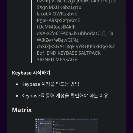
nzviRp0C6chszgx jhqiHLAkRp1vqZS
SXgNMXUK0b2Lg7x
lac0bXJOWK23bvb
P50HA8XpS2ApKmE
tUcMMIoesBAklIf
dVAkCfo6oFAba4b ubhodatClJTJ1Ia
WIkZ07O0B4wGIN4
cbSIZJKSGA1I8gk yYR1KKSxBf9GlsZ
Eof. END KEYBASE SALTPACK
SIGNED MESSAGE.
Keybase 시작하기
Keybase 계정을 만드는 방법
Keybase를 통해 계정을 확인해야 하는 이유
Matrix