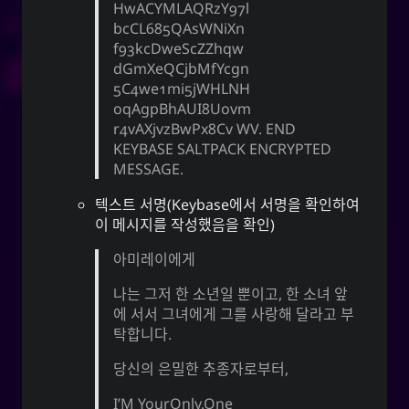
HwACYMLAQRzY97l
bcCL685QAsWNiXn
f93kcDweScZZhqw
dGmXeQCjbMfYcgn
5C4we1mi5jWHLNH
oqAgpBhAUI8Uovm
r4vAXjvzBwPx8Cv WV. END
KEYBASE SALTPACK ENCRYPTED
MESSAGE.
텍스트 서명(Keybase에서 서명을 확인하여
이 메시지를 작성했음을 확인)
아미레이에게
나는 그저 한 소년일 뿐이고, 한 소녀 앞
에 서서 그녀에게 그를 사랑해 달라고 부
탁합니다.
당신의 은밀한 추종자로부터,
I’M YourOnly.One