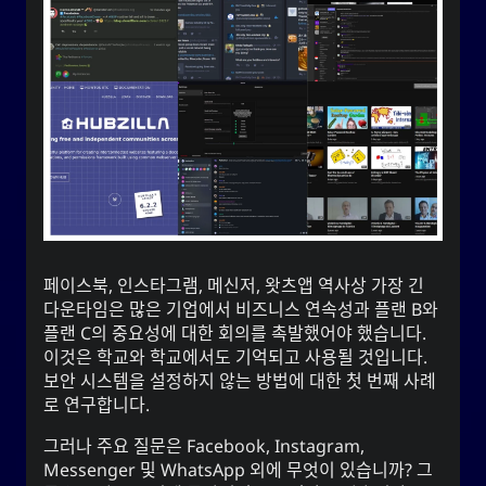
것입니다.
지리학
영화
이벤트
자폐성
조언
사진술
음악
사랑
문학
어떻게
웹
TV
스포츠
페이스북, 인스타그램, 메신저, 왓츠앱 역사상 가장 긴
다운타임은 많은 기업에서 비즈니스 연속성과 플랜 B와
YOOki 연대기
플랜 C의 중요성에 대한 회의를 촉발했어야 했습니다.
이것은 학교와 학교에서도 기억되고 사용될 것입니다.
가 일상적이고 개인적인 블
사요한
는
연대기
YOOki
보안 시스템을 설정하지 않는 방법에 대한 첫 번째 사례
라는 이름은
YOOki
로그로 돌아온 것이다.
로 연구합니다.
ᜌᜓᜃᜒ
**의 약자와 나의 별명인 **
YourOnly.One
**
)**를 매쉬업한 것이다.
・雪矢
Yuki
(
그러나 주요 질문은 Facebook, Instagram,
Messenger 및 WhatsApp 외에 무엇이 있습니까? 그
는 중국의 전설에 따르면 고대 중국
柳
흥미롭게도,