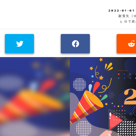
2022-01-01
謝雪矢（
5 分で