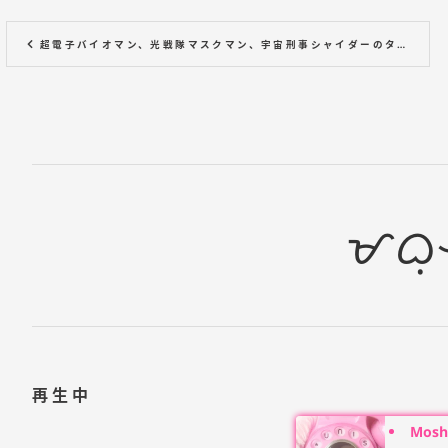
超電子バイオマン、光戦隊マスクマン、宇宙刑事シャイダーのタガログ語フルテーマソング
ᜋᜊᜓ
再生中
Moshi