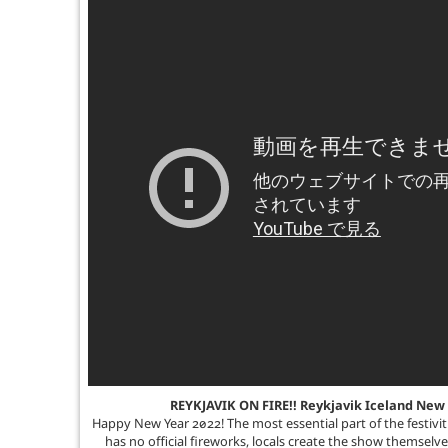
REYKJAVIK ON FIRE!! Reykjavik Iceland New
Happy New Year 2022! The most essential part of the festiviti
has no official fireworks, locals create the show themselves