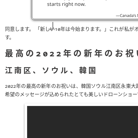
starts right now.
Canada’s 
同意します。
新しい10年は今始まります。
これが私がオ
す。
最高の2022年の新年のお祝
江南区、ソウル、韓国
2022年の最高の新年のお祝いは、韓国ソウル江南区永東大
希望のメッセージが込められたとても美しいドローンショーで