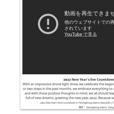
2022 New Year’s Eve Countdown
With an impressive drone light show, we celebrate the beginn
or two steps in the past months, we embrace everything to c
and with those positive thoughts in mind, we all should le
full of new dreams, greeting the new year, 2022. Because w
2022 New Year’s Eve Countdown in Yeongdong-daero (Seoul)
沿っ
場所：
Yeongdong-daero, Gangn