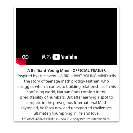
A Brilliant Young Mind - OFFICIAL TRAILER
Inspired by true events, A BRILLIANT YOUNG MIND tells
the story of teenage math prodigy Nathan, who
struggles when it comes to building relationships. In his
confusing world, Nathan finds comfort in the
predictability of numbers. But after earning a spot to
compete in the prestigious International Math
Olympiad, he faces new and unexpected challenges,
ultimately triumphing in life and love.
上記の作品は著作権で保護されています に
Sony Pictures Entertainment
。