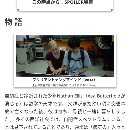
この時点から：SPOILER警告
物語
ブリリアントヤングマインド（2014）
上記の作品は著作権で保護されています に
BBC Films
。
自閉症と診断された少年
Nathan Ellis
（
Asa Butterfield
が
演じる）は数学の天才です。 父親がまだ幼い頃に交通事
故で亡くなった後、彼は育ち、母親と一緒に暮らしまし
た。 多くの西洋社会では、自閉症スペクトラムにいるこ
とは見下されていることであり、通常は「病気の」人々と