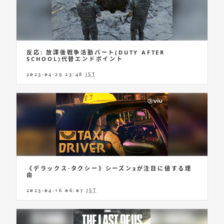
反応: 放課後戦争活動パート(DUTY AFTER
SCHOOL)代替エンドポイント
2023-04-29 23:48
JST
《デラックス·タクシー》シーズン2が注目に値する理
由
2023-04-16 06:07
JST