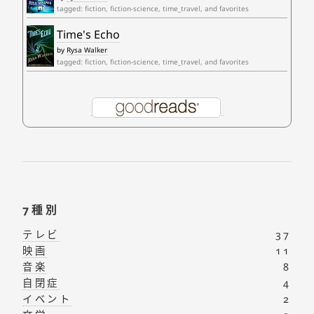
tagged: fiction, fiction-science, time_travel, and favorites
Time's Echo
by
Rysa Walker
tagged: fiction, fiction-science, time_travel, and favorites
7種別
テレビ
37
映画
11
音楽
8
自閉症
4
イベント
2