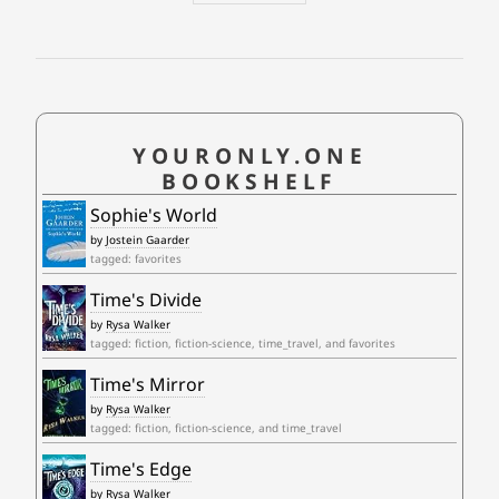
YOURONLY.ONE
BOOKSHELF
Sophie's World
by
Jostein Gaarder
tagged: favorites
Time's Divide
by
Rysa Walker
tagged: fiction, fiction-science, time_travel, and favorites
Time's Mirror
by
Rysa Walker
tagged: fiction, fiction-science, and time_travel
Time's Edge
by
Rysa Walker