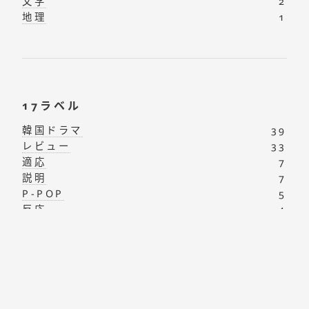
文学
2
地理
1
17ラベル
韓国ドラマ
39
レビュー
33
適応
7
説明
7
P-POP
5
反応
4
自閉症の受容
2
K-POP
2
ファンタジー
2
J-POP
1
地図
1
フィリピンドラマ
1