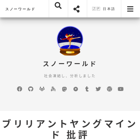
🇯🇵 日本語
スノーワールド
スノーワールド
社会凍結し、分析しました
Facebook
GitHub
GitLab
keybase
mastodon
Pixelfed
Tumblr
Twitter
WordPress
YouTu
ブリリアントヤングマイン
ド 批評