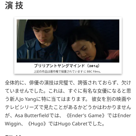
演技
ブリリアントヤングマインド（2014）
上記の作品は著作権で保護されています に
BBC Films
。
全体的に、俳優の演技は完璧で、誇張されておらず、欠け
ていませんでした。これは、すぐに有名な女優になると思
う新人
Jo Yang
に特に当てはまります。 彼女を別の映画や
テレビシリーズで見たことがあるかどうかはわかりません
が、
Asa Butterfield
では、
Ender’s Game
では
Ender
Wiggin
、
Hugo
では
Hugo Cabret
でした。