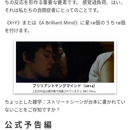
ちの反応を形作る重要な要素です。 感覚過負荷、はい、
それは私たちの自閉症者にとってのことです。
X+Y
または
A Brilliant Mind
に星10個のうち10個
を付けます。
ブリリアントヤングマインド（2014）
上記の作品は著作権で保護されています に
BBC Films
。
ちょっとした雑学：ストリートシーンが台本に書かれてい
ないことをご存知ですか？
公式予告編