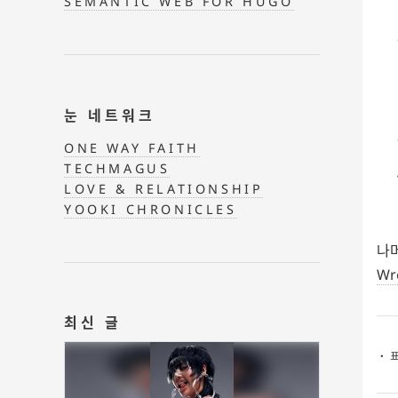
SEMANTIC WEB FOR HUGO
눈 네트워크
ONE WAY FAITH
TECHMAGUS
LOVE & RELATIONSHIP
YOOKI CHRONICLES
나
Wr
최신 글
・ 