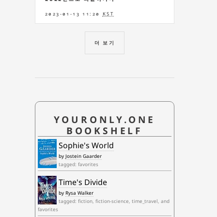
2023-01-13 11:20
KST
더 보기
YOURONLY.ONE
BOOKSHELF
Sophie's World
by
Jostein Gaarder
tagged: favorites
Time's Divide
by
Rysa Walker
tagged: fiction, fiction-science, time_travel, and
favorites