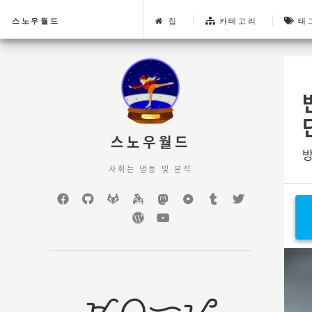
스노우월드
집
카테고리
태
스노우월드
방
사회는 냉동 및 분석
Facebook
GitHub
GitLab
keybase
mastodon
Pixelfed
Tumblr
Twitter
WordPress
YouTube
ᜋᜊᜓᜑᜌ᜔