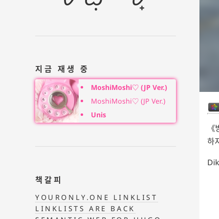
지금 재생 중
MoshiMoshi♡ (JP Ver.)
MoshiMoshi♡ (JP Ver.)
Unis
하
Di
책갈피
YOURONLY.ONE LINKLIST
LINKLISTS ARE BACK