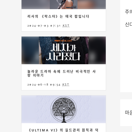
주
리사의 《락스타》는 태국 팝입니다
신
2024-07-03 07:31
KST
놀라운 드라마 속에 드러난 비극적인 사
랑 이야기
2024-06-18 09:54
KST
마
《ULTIMA VI》의 길드관리 원칙과 덕