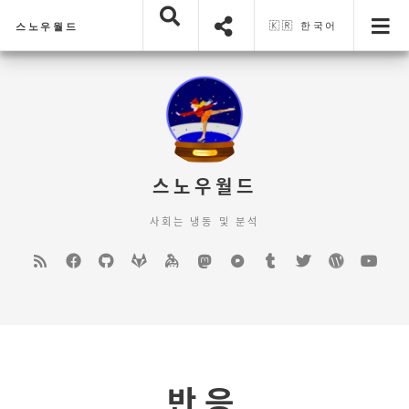
🇰🇷 한국어
스노우월드
스노우월드
사회는 냉동 및 분석
Feed
Facebook
GitHub
GitLab
keybase
mastodon
Pixelfed
Tumblr
Twitter
WordPre
You
반응