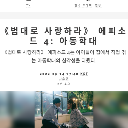
TV
한국 드라마
반응
《법대로 사랑하라》 에피소
드 4: 아동학대
《법대로 사랑하라》 에피소드 4는 아이들이 집에서 직접 겪
는 아동학대의 심각성을 다뤘다.
2022-09-14 17:40
KST
사요한
2분 소요