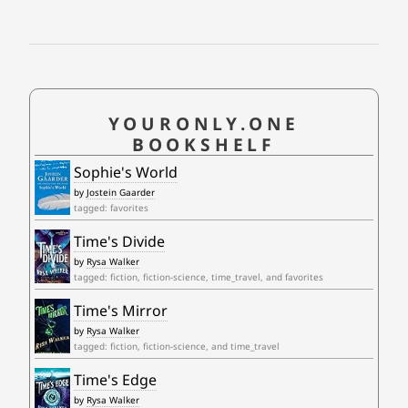
YOURONLY.ONE
BOOKSHELF
Sophie's World
by
Jostein Gaarder
tagged: favorites
Time's Divide
by
Rysa Walker
tagged: fiction, fiction-science, time_travel, and favorites
Time's Mirror
by
Rysa Walker
tagged: fiction, fiction-science, and time_travel
Time's Edge
by
Rysa Walker