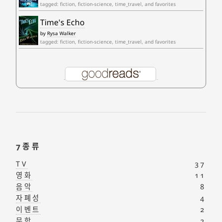
tagged: fiction, fiction-science, time_travel, and favorites
Time's Echo
by
Rysa Walker
tagged: fiction, fiction-science, time_travel, and favorites
7종류
TV
37
영화
11
음악
8
자폐성
4
이벤트
2
문학
2