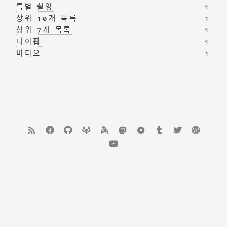
특별 촬영
1
상위 10개 목록
1
상위 7개 목록
1
타이팝
1
비디오
1
Feed
Facebook
GitHub
GitLab
keybase
mastodon
Pixelfed
Tumblr
Twitter
WordP
YouTube
집
・
서비스 약관
・
개인 정보 정책
・
법적 고지
・
폭로
・
문의하기
・
I'M YourOnly.One
🅭
🅯
🄎