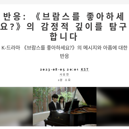
반응: 《브람스를 좋아하세
요?》의 감정적 깊이를 탐구
합니다
K-드라마 《브람스를 좋아하세요?》의 메시지와 아픔에 대한
반응
2023-08-05 20:01
KST
사요한
2분 소요