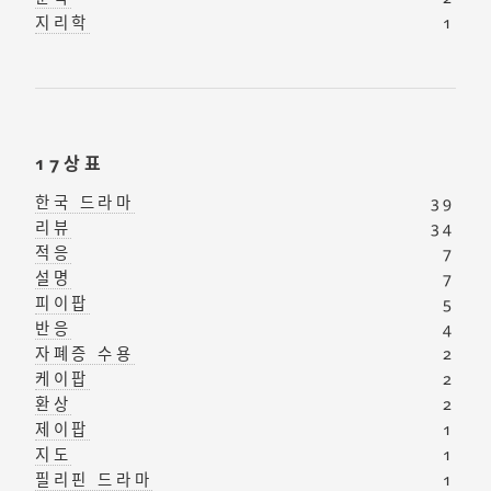
지리학
1
17상표
한국 드라마
39
리뷰
34
적응
7
설명
7
피이팝
5
반응
4
자폐증 수용
2
케이팝
2
환상
2
제이팝
1
지도
1
필리핀 드라마
1