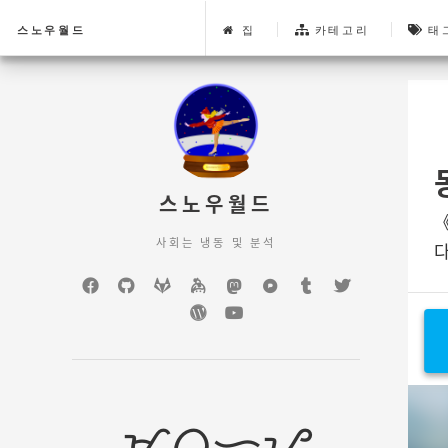
스노우월드
집
카테고리
태
스노우월드
사회는 냉동 및 분석
다
Facebook
GitHub
GitLab
keybase
mastodon
Pixelfed
Tumblr
Twitter
WordPress
YouTube
ᜋᜊᜓᜑᜌ᜔