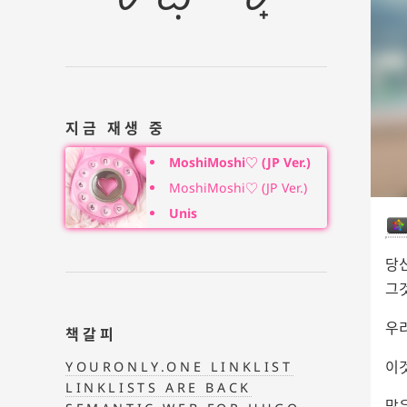
지금 재생 중
MoshiMoshi♡ (JP Ver.)
MoshiMoshi♡ (JP Ver.)
Unis
당
그
우
책갈피
이
YOURONLY.ONE LINKLIST
LINKLISTS ARE BACK
많