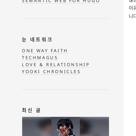
SEMANTIC WEB FOR HUGO
이
니다
눈 네트워크
ONE WAY FAITH
TECHMAGUS
LOVE & RELATIONSHIP
YOOKI CHRONICLES
최신 글