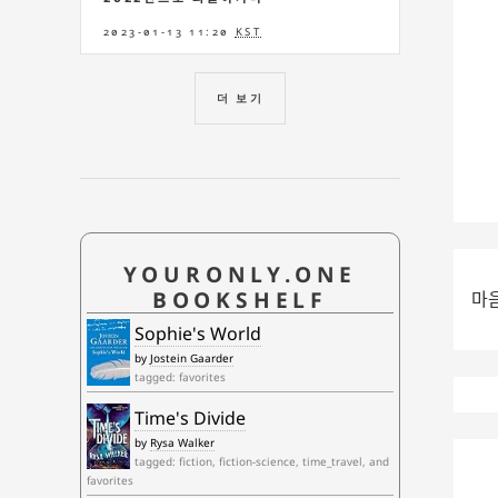
2023-01-13 11:20
KST
더 보기
YOURONLY.ONE
BOOKSHELF
마
Sophie's World
by
Jostein Gaarder
tagged: favorites
Time's Divide
by
Rysa Walker
tagged: fiction, fiction-science, time_travel, and
favorites