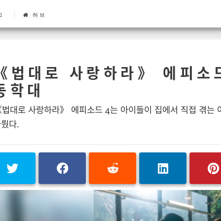
그
허브
《법대로 사랑하라》 에피소드
동학대
《법대로 사랑하라》 에피소드 4는 아이들이 집에서 직접 겪는
뤘다.