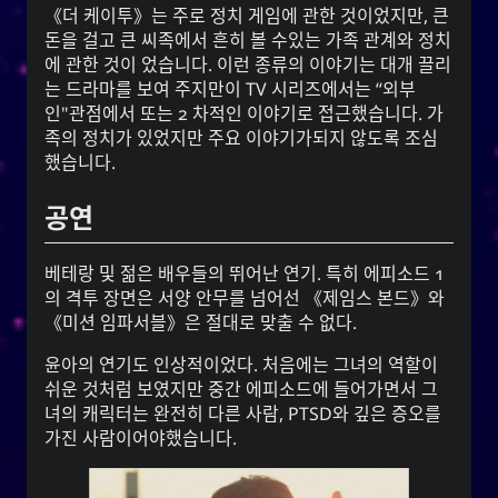
《더 케이투》는 주로 정치 게임에 관한 것이었지만, 큰
CC-BY-SA 3.0
;
Yoo (한국 성)
「유」
돈을 걸고 큰 씨족에서 흔히 볼 수있는 가족 관계와 정치
↩︎
Unported License
에 관한 것이 었습니다. 이런 종류의 이야기는 대개 끌리
는 드라마를 보여 주지만이 TV 시리즈에서는 “외부
인"관점에서 또는 2 차적인 이야기로 접근했습니다. 가
족의 정치가 있었지만 주요 이야기가되지 않도록 조심
했습니다.
눈 네트워크
공연
Snoworld
One Way Faith
베테랑 및 젊은 배우들의 뛰어난 연기. 특히 에피소드 1
techmagus
의 격투 장면은 서양 안무를 넘어선 《제임스 본드》와
Love and Relationships
《미션 임파서블》은 절대로 맞출 수 없다.
윤아의 연기도 인상적이었다. 처음에는 그녀의 역할이
쉬운 것처럼 보였지만 중간 에피소드에 들어가면서 그
녀의 캐릭터는 완전히 다른 사람, PTSD와 깊은 증오를
책갈피
가진 사람이어야했습니다.
YourOnly.One Linklist