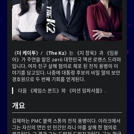
것입니다.
지리학
영화
이벤트
자폐성
조언
사진술
음악
사랑
문학
어떻게
《
더 케이투
》/ 《
The K2
》는 《지 창욱》과 《임윤
웹
TV
스포츠
아》가 주연을 맡은 2016 대한민국 액션 로맨스 드라마
입니다. 여자 친구 살해 혐의로 체포 된 전직 용병의 이
야기를 담고있다. 나중에 대통령 후보의 비밀 딸의 보안
경호원으로 두 번째 기회를 얻게된다.
YOOki 연대기
다음 《제임스 본드》와 《미션 임파서블》.
가 일상적이고 개인적인 블
사요한
는
연대기
YOOki
개요
라는 이름은
YOOki
로그로 돌아온 것이다.
ᜌᜓᜃᜒ
**의 약자와 나의 별명인 **
YourOnly.One
**
)**를 매쉬업한 것이다.
・雪矢
Yuki
(
김제하는 PMC 블랙 스톤의 전직 용병이다. 이라크에서
그는 자신의 연인 인 민간인 라니 야를 살해 한 혐의로
는 중국의 전설에 따르면 고대 중국
柳
흥미롭게도,
체포된다. 그 결과 그는 도망쳐 도망자가된다. 그는 한국