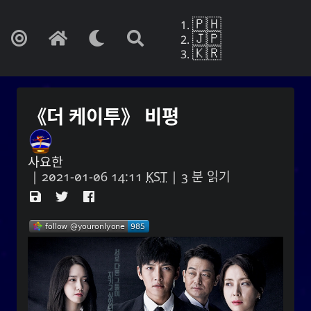
🇵🇭
🇯🇵
🇰🇷
《더 케이투》 비평
사요한
|
2021-01-06 14:11
KST
| 3 분 읽기
Yohan Yukiya Sese-Cunetaㆍ사요
한・謝雪矢·ᜌᜓᜃᜒ
만약 이것이 망각의 끝이 아니라면, 나는 마치
내 인생이 바로 이 날을 끝내는 것처럼 매일 살