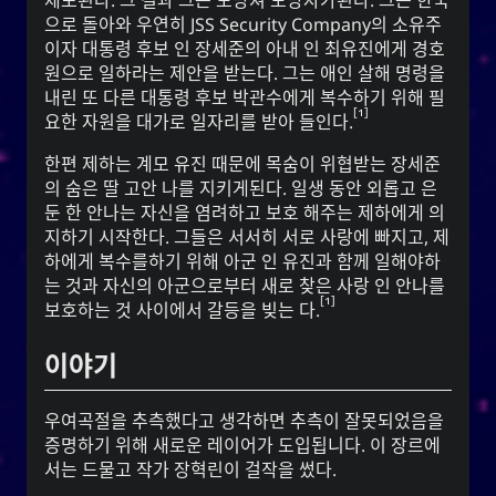
의 성입니다. 성씨의 조상들은 고대 현자 왕 유순과 밀접
으로 돌아와 우연히 JSS Security Company의 소유주
라는 혈통은 시
유
한 관련이 있습니다. 한국에서,
이자 대통령 후보 인 장세준의 아내 인 최유진에게 경호
아, 한, 조선 왕조의 흔적입니다. 유순 또는 유순 성씨의
원으로 일하라는 제안을 받는다. 그는 애인 살해 명령을
1
소유자들은 자선과 근면으로 명성이 높습니다.
내린 또 다른 대통령 후보 박관수에게 복수하기 위해 필
1
요한 자원을 대가로 일자리를 받아 들인다.
또
버들
그것은 또한 우아하거나 가냘프다는 뜻의
와 모든 사람들에게 지속적인 영양과
버들 나무
는
한편 제하는 계모 유진 때문에 목숨이 위협받는 장세준
자원을 제공하는 수역 근처에서 자라는 나무를 의미하
의 숨은 딸 고안 나를 지키게된다. 일생 동안 외롭고 은
기도 합니다. 그것은 또한 기름이라는 존재를 의미할 수
둔 한 안나는 자신을 염려하고 보호 해주는 제하에게 의
(너)라는 존재를 의미할 수도 있습니
U
있고, 단순히
지하기 시작한다. 그들은 서서히 서로 사랑에 빠지고, 제
다.
하에게 복수를하기 위해 아군 인 유진과 함께 일해야하
는 것과 자신의 아군으로부터 새로 찾은 사랑 인 안나를
는 기록하고, 단련되고, 질서를 제공하는 것
紀
한자
1
보호하는 것 사이에서 갈등을 빚는 다.
는 에너지, 정
키
을 의미합니다. 한글과 동등한 것인
신, 기치, 기간을 의미하고, 동명사나 부정명사를 만드는
이야기
데 사용되는 접미사이기도 합니다.
우여곡절을 추측했다고 생각하면 추측이 잘못되었음을
주의사항 : 네이버 파파고 신경번역
증명하기 위해 새로운 레이어가 도입됩니다. 이 장르에
서는 드물고 작가 장혁린이 걸작을 썼다.