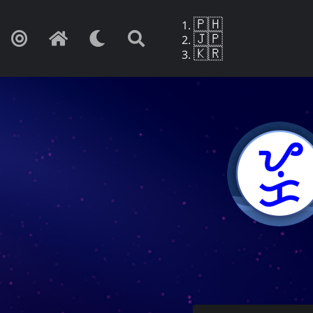
🇵🇭
🇯🇵
🇰🇷
Yohan Y
만약 이것이 망
사랑
문