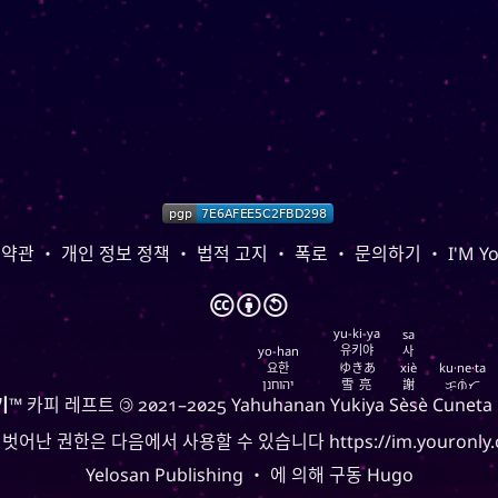
 약관
・
개인 정보 정책
・
법적 고지
・
폭로
・
문의하기
・
I'M Y
🅭
🅯
🄎
yu-ki-ya
sa
유키야
yo-han
사
요한
ゆきあ
xiè
ku·ne·ta
יהוחנן
雪亮
謝
ᜃᜓᜈᜒᜆ
기
™ 카피 레프트 🄯 2021–2025
Yahuhanan
Yukiya
Sèsè
Cuneta
 벗어난 권한은 다음에서 사용할 수 있습니다
https://im.youronly.
Yelosan Publishing
・ 에 의해 구동
Hugo