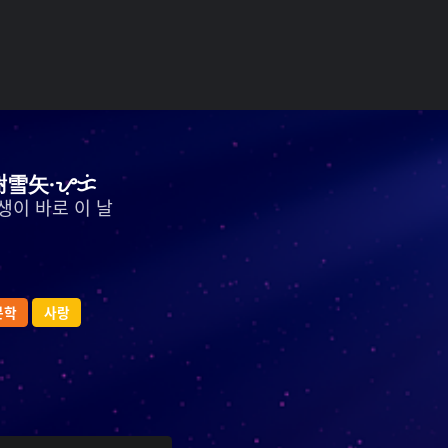
謝雪矢·ᜌᜓᜃᜒ
생이 바로 이 날
문학
사랑