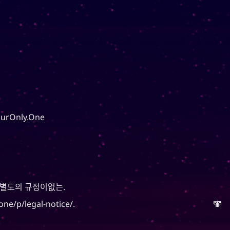
제공하는 수역 근처에서 자라는 나무를
의미하기도 합니다. 그것은 또한 기름
이라는 존재를 의미할 수 있고, 단순히
(너)라는 존재를 의미할 수도 있습
U
니다.
는 기록하고, 단련되고, 질
紀
한자
서를 제공하는 것을 의미합니다. 한글
는 에너지, 정신,
키
과 동등한 것인
기치, 기간을 의미하고, 동명사나 부정
ourOnly.One
명사를 만드는 데 사용되는 접미사이기
도 합니다.
주의사항 : 네이버 파파고 신경번역
별도의 규정이없는.
one/p/legal-notice/
.
🕎
CC-BY-
;
Yoo (한국 성)
「유」
↩︎
SA 3.0 Unported License