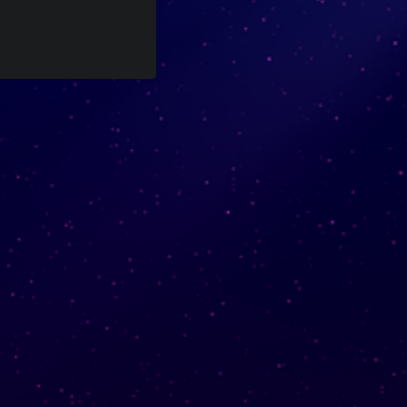
네트워크
YOOki 연대기
가 일상적
사요한
는
연대기
YOOki
world
이고 개인적인 블로그로 돌아온 것이
Faith
라는 이름은
YOOki
다.
magus
**의 약자와 나의
YourOnly.One
**
nships
)**를 매
・雪矢
Yuki
(
ᜌᜓᜃᜒ
별명인 **
쉬업한 것이다.
는 중국의 전설에
柳
흥미롭게도,
따르면 고대 중국의 성입니다. 성씨의
조상들은 고대 현자 왕 유순과 밀접한
라
유
관련이 있습니다. 한국에서,
는 혈통은 시아, 한, 조선 왕조의 흔적
입니다. 유순 또는 유순 성씨의 소유자
들은 자선과 근면으로 명성이 높습니
1
다.
그것은 또한 우아하거나 가냘프다는 뜻
와 모
버들 나무
또는
버들
의
든 사람들에게 지속적인 영양과 자원을