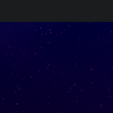
책갈피
눈 
ourOnly.One Linklist
Sno
Linklists Are Back
One Way 
antic Web for Hugo
tech
Love and Relatio