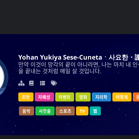
ukiya Sese-Cunetaㆍ사요한・謝雪矢·ᜌᜓᜃᜒ
Yohan Yukiya Sese-Cunetaㆍ사요한・
각의 끝이 아니라면, 나는 마치 내 인생이 바로 이 날
만약 이것이 망각의 끝이 아니라면, 나는 마치 내 인
을 끝내는 것처럼 매일 살 것입니다.
을 끝내는 것처럼 매일 살 것입니다.
학
어떻게
조언
지리학
자폐성
영화
이벤트
이벤트
영화
자폐성
지리학
조언
어떻게
음악
사진술
웹
TV
스포츠
스포츠
TV
사진술
웹
음악