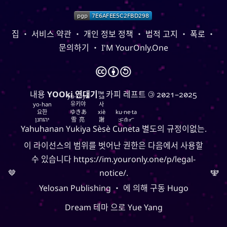
CC-BY-SA 3.0
;
Yoo (한국 성)
「유」
↩︎
Unported License
집
・
서비스 약관
・
개인 정보 정책
・
법적 고지
・
폭로
・
문의하기
・
I'M YourOnly.One
🅭
🅯
🄎
눈 네트워크
내용
YOOki 연대기
™ 카피 레프트 🄯 2021–2025
yu-ki-ya
sa
Snoworld
유키야
yo-han
사
요한
ゆきあ
xiè
ku·ne·ta
One Way Faith
יהוחנן
雪亮
謝
ᜃᜓᜈᜒᜆ
techmagus
Yahuhanan
Yukiya
Sèsè
Cuneta
별도의 규정이없는.
Love and Relationships
이 라이선스의 범위를 벗어난 권한은 다음에서 사용할
수 있습니다
https://im.youronly.one/p/legal-
🤎
notice/
.
🕎
Yelosan Publishing
・ 에 의해 구동
Hugo
책갈피
Dream
테마 으로
Yue Yang
YourOnly.One Linklist