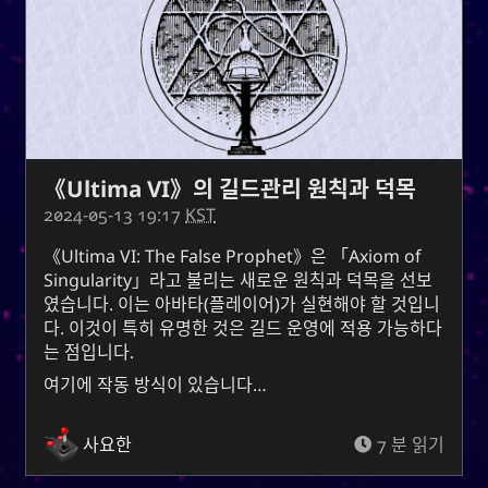
의 성입니다. 성씨의 조상들은 고대 현자 왕 유순과 밀접
라는 혈통은 시
유
한 관련이 있습니다. 한국에서,
아, 한, 조선 왕조의 흔적입니다. 유순 또는 유순 성씨의
1
소유자들은 자선과 근면으로 명성이 높습니다.
또
버들
그것은 또한 우아하거나 가냘프다는 뜻의
와 모든 사람들에게 지속적인 영양과
버들 나무
는
자원을 제공하는 수역 근처에서 자라는 나무를 의미하
《Ultima VI》의 길드관리 원칙과 덕목
기도 합니다. 그것은 또한 기름이라는 존재를 의미할 수
2024-05-13 19:17
KST
(너)라는 존재를 의미할 수도 있습니
U
있고, 단순히
다.
Ultima VI: The False Prophet
은
Axiom of
Singularity
라고 불리는 새로운 원칙과 덕목을 선보
는 기록하고, 단련되고, 질서를 제공하는 것
紀
한자
였습니다. 이는 아바타(플레이어)가 실현해야 할 것입니
는 에너지, 정
키
을 의미합니다. 한글과 동등한 것인
다. 이것이 특히 유명한 것은 길드 운영에 적용 가능하다
신, 기치, 기간을 의미하고, 동명사나 부정명사를 만드는
는 점입니다.
데 사용되는 접미사이기도 합니다.
여기에 작동 방식이 있습니다…
주의사항 : 네이버 파파고 신경번역
사요한
7 분 읽기