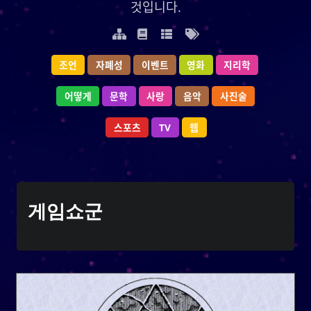
것입니다.
것입니다.
조언
지리학
자폐성
영화
이벤트
이벤트
영화
자폐성
지리학
조언
어떻게
사진술
문학
음악
사랑
사랑
음악
문학
사진술
어떻게
웹
스포츠
TV
TV
스포츠
웹
YOOki 연대기
게임쇼군
가 일상적이고 개인적인 블
사요한
는
연대기
YOOki
라는 이름은
YOOki
로그로 돌아온 것이다.
ᜌᜓᜃᜒ
**의 약자와 나의 별명인 **
YourOnly.One
**
)**를 매쉬업한 것이다.
・雪矢
Yuki
(
는 중국의 전설에 따르면 고대 중국
柳
흥미롭게도,