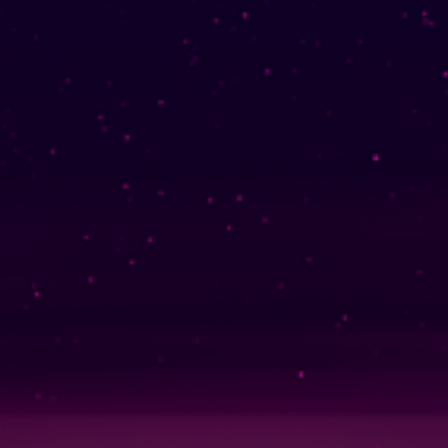
Linklists Are Back
Semantic Web for Hugo
지금 재생 중
MoshiMoshi♡ (JP Ver.)
MoshiMoshi♡ (JP Ver.)
Unis
소셜 링크