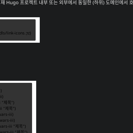
현재
Hugo
프로젝트 내부 또는 외부에서 동일한 (하위) 도메인에서 
ls/link-icons.7z
ars-iii
ars-iii
ars-iii "제목"
wars-iii "제목"