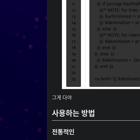
{{-
if
(
strings
.HasPref
{{/* NOTE: for links 
{{-
$urltrimmed
:=
s
{{-
$destination
=
pr
{{-
else
-}}
{{/* NOTE: for intern
{{-
$destination
=
pr
{{-
end
-}}
{{-
else
-}}
{{-
$destination
=
.De
{{-
end
-}}
<
a
href
=
"
{{
$destinati
그게 다야
사용하는 방법
전통적인