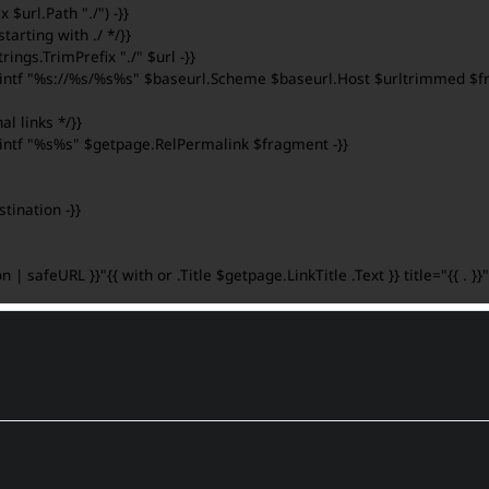
ix
$url
.Path
"./"
)
-}}
starting with ./ */}}
trings
.TrimPrefix
"./"
$url
-}}
intf
"%s://%s/%s%s"
$baseurl
.Scheme
$baseurl
.Host
$urltrimmed
$f
al links */}}
intf
"%s%s"
$getpage
.RelPermalink
$fragment
-}}
stination
-}}
on
|
safeURL
}}
"
{{
with
or
.Title
$getpage
.LinkTitle
.Text
}}
title
=
"
{{
.
}}
"