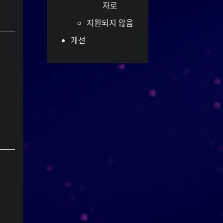
자로
제공하는 수역 근처에서 자라는 나무를
의미하기도 합니다. 그것은 또한 기름
지원되지 않음
이라는 존재를 의미할 수 있고, 단순히
개선
(너)라는 존재를 의미할 수도 있습
U
니다.
는 기록하고, 단련되고, 질
紀
한자
서를 제공하는 것을 의미합니다. 한글
는 에너지, 정신,
키
과 동등한 것인
기치, 기간을 의미하고, 동명사나 부정
명사를 만드는 데 사용되는 접미사이기
도 합니다.
주의사항 : 네이버 파파고 신경번역
CC-BY-
;
Yoo (한국 성)
「유」
↩︎
SA 3.0 Unported License