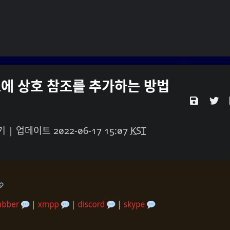
링크에 상호 참조를 추가하는 방법
ukiya Sese-Cunetaㆍ사요한・謝雪矢·ᜌᜓᜃᜒ
각의 끝이 아니라면, 나는 마치 내 인생이 바로 이 날
을 끝내는 것처럼 매일 살 것입니다.
읽기 | 업데이트
2022-06-17 15:07
KST
학
어떻게
지리학
영화
이벤트
자폐성
조언
웹
TV
스포츠
사진술
음악