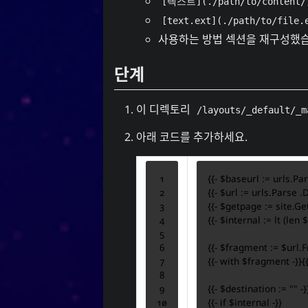
[텍스트](./path/to/content/
[text.ext](./path/to/file.
사용하는 방법
섹션을 재구성했습
단계
이 디렉토리
/layouts/_default/_m
아래 코드를 추가하세요.
{{-
$baseurl
:=
urls
.Pa
{{-
$url
:=
urls
.Parse
.
{{-
$getpage
:=
site
.Ge
{{-
$internal
:=
lt
(
len
$
{{-
$fragment
:=
$url
.
{{-
with
$fragment
-}}{
{{-
$destination
:=
""
-}
{{-
if
$internal
-}}