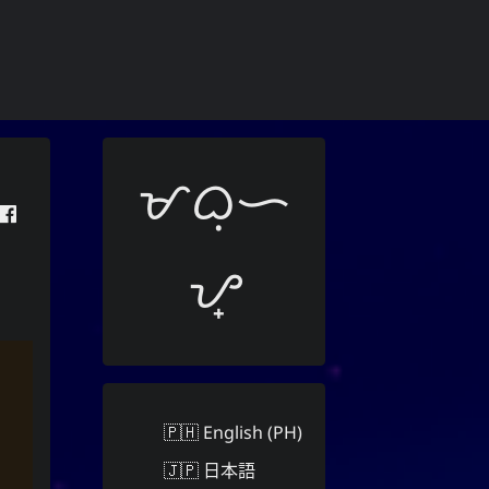
ᜋᜊᜓᜑ
ᜌ᜔
🇵🇭 English (PH)
🇯🇵 日本語