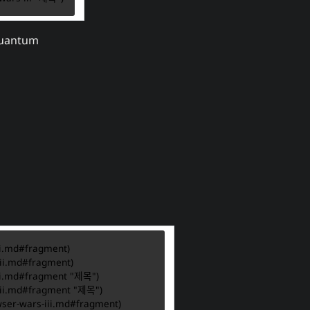
Quantum
wser-wars-iii.md#fragment