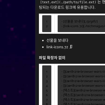
는 
[text.ext](./path/to/file.ext)
팅되는 다운로드 링크에 유용합니다.
-
 [
선물을 보내다
](
./p/gift/
-
 [
link-icons.7z
](
./techmagus/d
선물을 보내다
link-icons.7z
파일 확장자 없이
-
-
-
-
-
 [
텍스트
](
20181210-browser-w
-
 [
텍스트
](
/20181210-browser-w
-
 [
텍스트
](
20181210-browser-w
-
 [
텍스트
](
/20181210-browser-