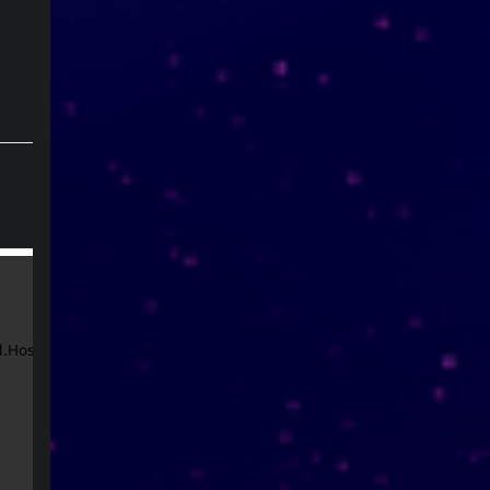
소셜 링크
.Host */}}