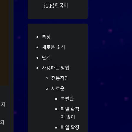
네트워크
YOOki 연대기
🇰🇷 한국어
가 일상적
사요한
는
연대기
YOOki
world
이고 개인적인 블로그로 돌아온 것이
Faith
라는 이름은
YOOki
다.
magus
**의 약자와 나의
YourOnly.One
**
특징
nships
)**를 매
・雪矢
Yuki
(
ᜌᜓᜃᜒ
별명인 **
새로운 소식
쉬업한 것이다.
단계
는 중국의 전설에
柳
흥미롭게도,
따르면 고대 중국의 성입니다. 성씨의
사용하는 방법
조상들은 고대 현자 왕 유순과 밀접한
전통적인
라
유
관련이 있습니다. 한국에서,
는 혈통은 시아, 한, 조선 왕조의 흔적
새로운
입니다. 유순 또는 유순 성씨의 소유자
특별한
들은 자선과 근면으로 명성이 높습니
1
 지
다.
파일 확장
자 없이
그것은 또한 우아하거나 가냘프다는 뜻
행되
와 모
버들 나무
또는
버들
의
파일 확장
든 사람들에게 지속적인 영양과 자원을