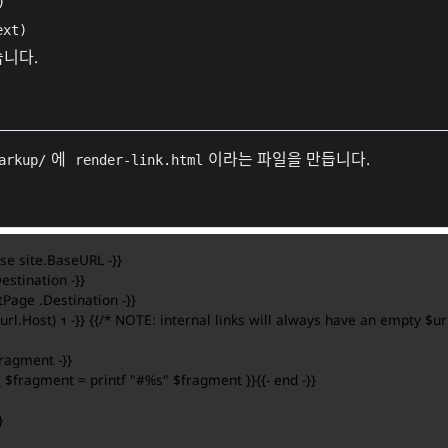
)
ext)
니다.
에
이라는 파일을 만듭니다.
arkup/
render-link.html
rse
site
.BaseURL
-}}
Destination
-}}
tPage
.Destination
-}}
url
.Host
)
1
-}}
{{/* NOTE: internal links will always have an empty $url
Fragment
-}}
{
$fragment
=
printf
"#%s"
$fragment
}}{{-
end
-}}
}