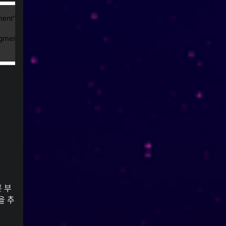
ment"
ragment "제목"
 부
을 추