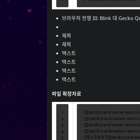
브라우저 전쟁 III: Blink 대 Gecko 
제목
제목
텍스트
텍스트
텍스트
텍스트
파일 확장자로
-
-
-
-
-
 [
텍스트#조각
](
20181210-bro