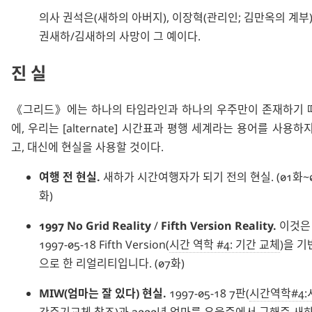
의사 권석은(새하의 아버지), 이장혁(관리인; 김만옥의 계부)
권새하/김새하의 사망이 그 예이다.
진실
그리드
에는 하나의 타임라인과 하나의 우주만이 존재하기 
에, 우리는
[alternate] 시간표
과
평행 세계
라는 용어를 사용하지
고, 대신에
현실
을 사용할 것이다.
여행 전 현실.
새하가 시간여행자가 되기 전의 현실. (01화~
화)
1997 No Grid Reality
/
Fifth Version Reality.
이것은
1997-05-18 Fifth Version(
시간 역학 #4: 기간 교체
)을 기
으로 한 리얼리티입니다. (07화)
MIW(엄마는 잘 있다) 현실.
1997-05-18 7판(
시간역학#4:
간주기교체
참조)과 2000년 엄마를 우울증에서 구해준 새