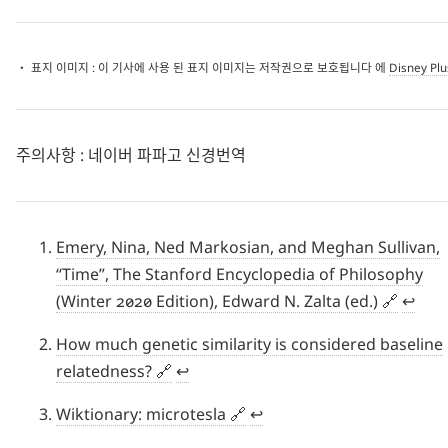
・ 표지 이미지 : 이 기사에 사용 된 표지 이미지는 저작권으로 보호됩니다 에
Disney Plu
주의사항 : 네이버 파파고 신경번역
Emery, Nina, Ned Markosian, and Meghan Sullivan,
“Time”, The Stanford Encyclopedia of Philosophy
(Winter 2020 Edition), Edward N. Zalta (ed.)
↩︎
How much genetic similarity is considered baseline
relatedness?
↩︎
Wiktionary: microtesla
↩︎