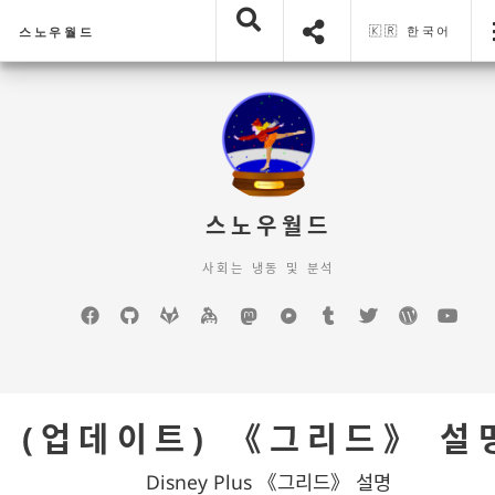
🇰🇷 한국어
스노우월드
스노우월드
사회는 냉동 및 분석
Facebook
GitHub
GitLab
keybase
mastodon
Pixelfed
Tumblr
Twitter
WordPre
You
(업데이트) 《그리드》 설
Disney Plus 《그리드》 설명